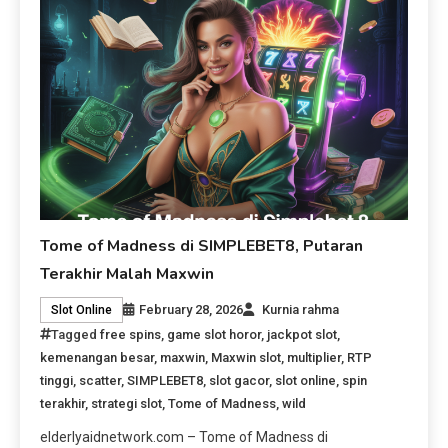
Tome of Madness di SIMPLEBET8, Putaran
Terakhir Malah Maxwin
February 28, 2026
Kurnia rahma
Slot Online
Tagged
free spins
,
game slot horor
,
jackpot slot
,
kemenangan besar
,
maxwin
,
Maxwin slot
,
multiplier
,
RTP
tinggi
,
scatter
,
SIMPLEBET8
,
slot gacor
,
slot online
,
spin
terakhir
,
strategi slot
,
Tome of Madness
,
wild
elderlyaidnetwork.com – Tome of Madness di