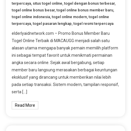
terpercaya
,
situs togel online
,
togel dengan bonus terbesar
,
togel online bonus besar
,
togel online bonus member baru
,
togel online indonesia
,
togel online modern
,
togel online
terpercaya
,
togel pasaran lengkap
,
togel resmi terpercaya
elderlyaidnetwork.com – Promo Bonus Member Baru
Togel Online Terbaik di MACAUGG menjadi salah satu
alasan utama mengapa banyak pemain memilih platform
ini sebagai tempat favorit untuk menikmati permainan
angka secara online. Sejak awal bergabung, setiap
member baru langsung merasakan berbagai keuntungan
eksklusif yang dirancang untuk memberikan nilai lebih
pada setiap transaksi. Sistem modern, tampilan responsif,
serta […]
Read More