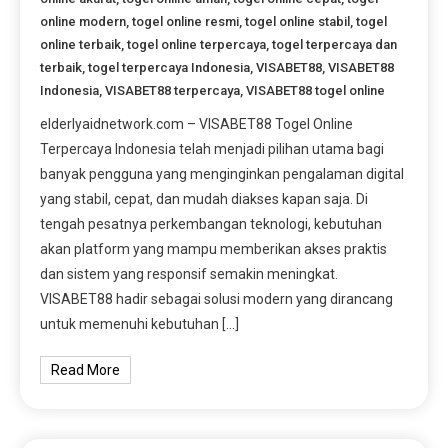
online modern
,
togel online resmi
,
togel online stabil
,
togel
online terbaik
,
togel online terpercaya
,
togel terpercaya dan
terbaik
,
togel terpercaya Indonesia
,
VISABET88
,
VISABET88
Indonesia
,
VISABET88 terpercaya
,
VISABET88 togel online
elderlyaidnetwork.com – VISABET88 Togel Online
Terpercaya Indonesia telah menjadi pilihan utama bagi
banyak pengguna yang menginginkan pengalaman digital
yang stabil, cepat, dan mudah diakses kapan saja. Di
tengah pesatnya perkembangan teknologi, kebutuhan
akan platform yang mampu memberikan akses praktis
dan sistem yang responsif semakin meningkat.
VISABET88 hadir sebagai solusi modern yang dirancang
untuk memenuhi kebutuhan […]
Read More