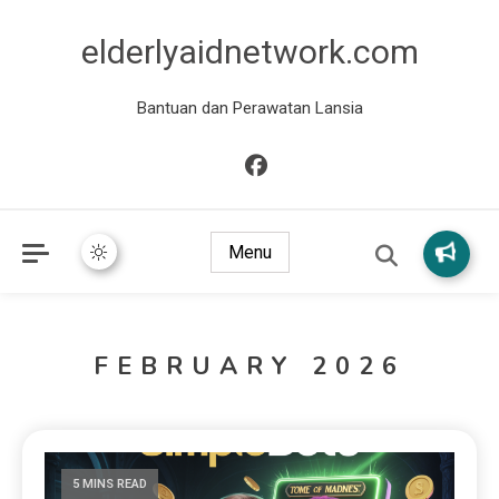
elderlyaidnetwork.com
Bantuan dan Perawatan Lansia
Menu
FEBRUARY 2026
5 MINS READ