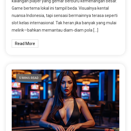
kalangan player yang gemar berburu kemenangan besar.
Game bertema lokal ini tampil beda. Visualnya kental
nuansa Indonesia, tapi sensasi bermainnya terasa seperti
slot kelas internasional. Tak heran jika banyak yang mulai
melirik—bahkan memantau diam-diam pola […]
Read More
5 MINS READ