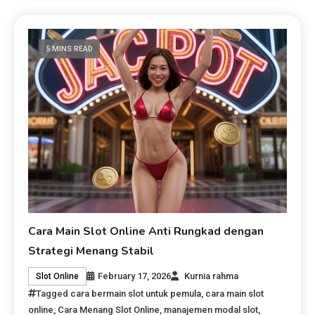
5 MINS READ
Cara Main Slot Online Anti Rungkad dengan
Strategi Menang Stabil
February 17, 2026
Kurnia rahma
Slot Online
Tagged
cara bermain slot untuk pemula
,
cara main slot
online
,
Cara Menang Slot Online
,
manajemen modal slot
,