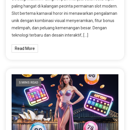
paling hangat di kalangan pecinta permainan slot modern.
Slot bertema karnaval horor ini menawarkan pengalaman
unik dengan kombinasi visual menyeramkan, fitur bonus
melimpah, dan peluang kemenangan besar. Dengan
teknologi terbaru dan desain interaktif, […]
Read More
5 MINS READ