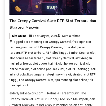
The Creepy Carnival Slot: RTP Slot Terbaru dan
Strategi Maxwin
February 25, 2026
Kurnia rahma
Slot Online
Tagged
cara menang slot Creepy Carnival
,
free spin slot
terbaru
,
panduan slot Creepy Carnival
,
pola slot gacor
terbaru
,
RTP slot terbaru
,
RTP Slot Tinggi
,
Simbol Scatter slot
,
slot bonus besar terbaru
,
slot Creepy Carnival
,
slot dengan
multiplier besar
,
slot gacor hari ini
,
slot horror carnival
,
slot
online maxwin
,
slot online populer 2026
,
slot RTP tertinggi hari
ini
,
slot volatilitas tinggi
,
strategi maxwin slot
,
strategi slot RTP
tinggi
,
The Creepy Carnival Slot
,
tips menang slot online
,
trik
free spin slot
elderlyaidnetwork.com – Rahasia Tersembunyi The
Creepy Carnival Slot: RTP Tinggi, Free Spin Melimpah, dan
Strategi Maxwin Paling Ampuh menjadi salah satu topik