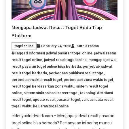
Mengapa Jadwal Result Togel Beda Tiap
Platform
February 24, 2026
Kurnia rahma
togel online
Tagged
informasi jadwal pasaran togel online
,
jadwal resmi
result togel online
,
jadwal result togel online
,
mengapa jadwal
result pasaran togel online bisa berbeda
,
penyebab jadwal
result togel berbeda
,
perbedaan publikasi result togel
,
perbedaan waktu result togel
,
perbedaan zona waktu togel
,
result togel berdasarkan zona waktu
,
sistem result togel
online
,
sistem sinkronisasi server togel
,
teknologi distribusi
result togel
,
update result pasaran togel
,
validasi data result
togel
,
waktu keluaran togel online
elderlyaidnetwork.com – Mengapa jadwal result pasaran
togel online bisa berbeda? Pertanyaan ini sering muncul