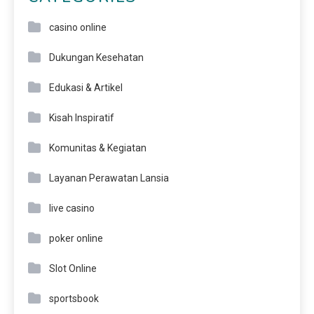
casino online
Dukungan Kesehatan
Edukasi & Artikel
Kisah Inspiratif
Komunitas & Kegiatan
Layanan Perawatan Lansia
live casino
poker online
Slot Online
sportsbook