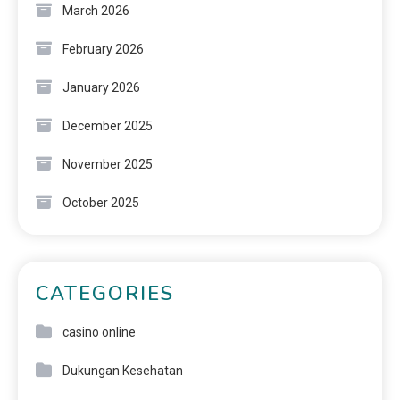
March 2026
February 2026
January 2026
December 2025
November 2025
October 2025
CATEGORIES
casino online
Dukungan Kesehatan