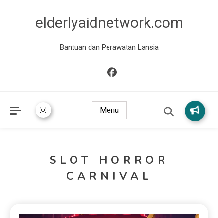
elderlyaidnetwork.com
Bantuan dan Perawatan Lansia
Menu
SLOT HORROR
CARNIVAL