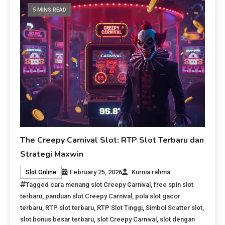
5 MINS READ
The Creepy Carnival Slot: RTP Slot Terbaru dan
Strategi Maxwin
February 25, 2026
Kurnia rahma
Slot Online
Tagged
cara menang slot Creepy Carnival
,
free spin slot
terbaru
,
panduan slot Creepy Carnival
,
pola slot gacor
terbaru
,
RTP slot terbaru
,
RTP Slot Tinggi
,
Simbol Scatter slot
,
slot bonus besar terbaru
,
slot Creepy Carnival
,
slot dengan