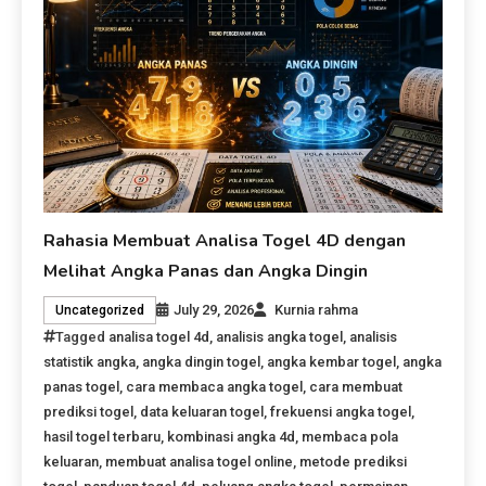
Rahasia Membuat Analisa Togel 4D dengan
Melihat Angka Panas dan Angka Dingin
July 29, 2026
Kurnia rahma
Uncategorized
Tagged
analisa togel 4d
,
analisis angka togel
,
analisis
statistik angka
,
angka dingin togel
,
angka kembar togel
,
angka
panas togel
,
cara membaca angka togel
,
cara membuat
prediksi togel
,
data keluaran togel
,
frekuensi angka togel
,
hasil togel terbaru
,
kombinasi angka 4d
,
membaca pola
keluaran
,
membuat analisa togel online
,
metode prediksi