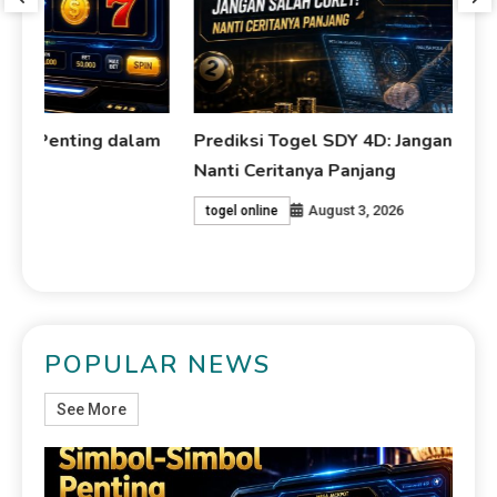
am
Prediksi Togel SDY 4D: Jangan Salah Coret,
Ra
Nanti Ceritanya Panjang
Me
August 3, 2026
togel online
U
POPULAR NEWS
See More