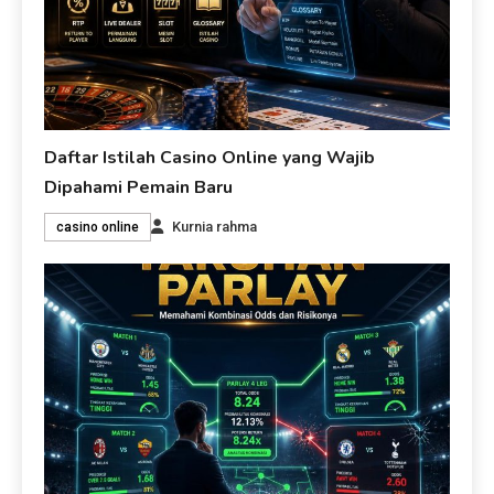
Daftar Istilah Casino Online yang Wajib
Dipahami Pemain Baru
Kurnia rahma
casino online