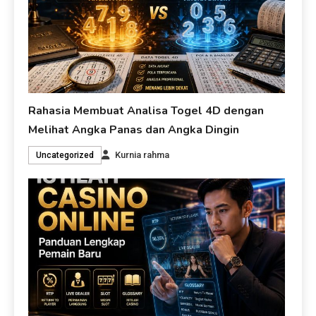
Rahasia Membuat Analisa Togel 4D dengan
Melihat Angka Panas dan Angka Dingin
Kurnia rahma
Uncategorized