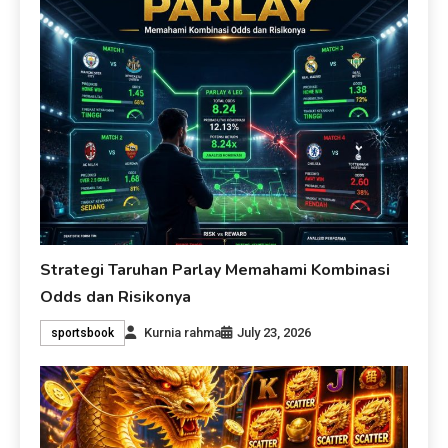
Strategi Taruhan Parlay Memahami Kombinasi
Odds dan Risikonya
Kurnia rahma
July 23, 2026
sportsbook