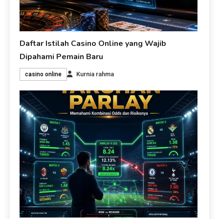
Daftar Istilah Casino Online yang Wajib
Dipahami Pemain Baru
Kurnia rahma
casino online