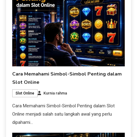
Cara Memahami Simbol-Simbol Penting dalam
Slot Online
Kurnia rahma
Slot Online
Cara Memahami Simbol-Simbol Penting dalam Slot
Online menjadi salah satu langkah awal yang perlu
dipahami…