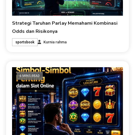
Strategi Taruhan Parlay Memahami Kombinasi
Odds dan Risikonya
Kurnia rahma
sportsbook
6 MINS READ