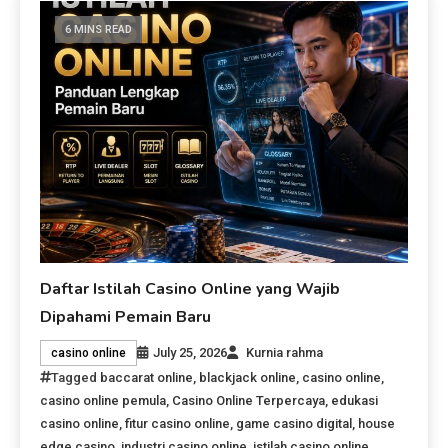
6 MINS READ
Daftar Istilah Casino Online yang Wajib
Dipahami Pemain Baru
July 25, 2026
Kurnia rahma
casino online
Tagged
baccarat online
,
blackjack online
,
casino online
,
casino online pemula
,
Casino Online Terpercaya
,
edukasi
casino online
,
fitur casino online
,
game casino digital
,
house
edge casino
,
industri casino online
,
istilah casino online
,