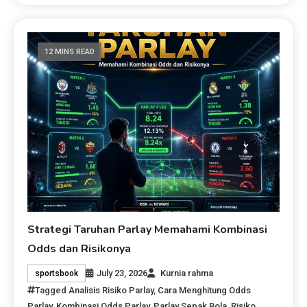
12 MINS READ
Strategi Taruhan Parlay Memahami Kombinasi
Odds dan Risikonya
July 23, 2026
Kurnia rahma
sportsbook
Tagged
Analisis Risiko Parlay
,
Cara Menghitung Odds
Parlay
,
Kombinasi Odds Parlay
,
Parlay Sepak Bola
,
Risiko