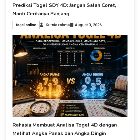
Prediksi Togel SDY 4D: Jangan Salah Coret,
Nanti Ceritanya Panjang
Kurnia rahma
August 3, 2026
togel online
Rahasia Membuat Analisa Togel 4D dengan
Melihat Angka Panas dan Angka Dingin