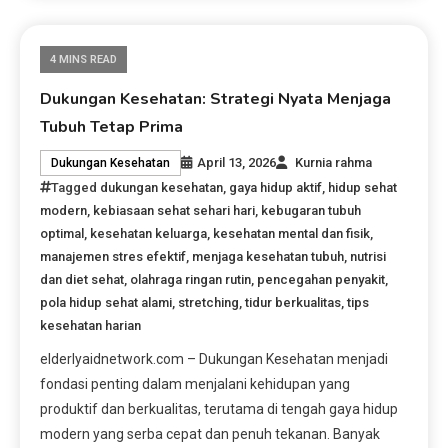
4 MINS READ
Dukungan Kesehatan: Strategi Nyata Menjaga
Tubuh Tetap Prima
April 13, 2026
Kurnia rahma
Dukungan Kesehatan
Tagged
dukungan kesehatan
,
gaya hidup aktif
,
hidup sehat
modern
,
kebiasaan sehat sehari hari
,
kebugaran tubuh
optimal
,
kesehatan keluarga
,
kesehatan mental dan fisik
,
manajemen stres efektif
,
menjaga kesehatan tubuh
,
nutrisi
dan diet sehat
,
olahraga ringan rutin
,
pencegahan penyakit
,
pola hidup sehat alami
,
stretching
,
tidur berkualitas
,
tips
kesehatan harian
elderlyaidnetwork.com – Dukungan Kesehatan menjadi
fondasi penting dalam menjalani kehidupan yang
produktif dan berkualitas, terutama di tengah gaya hidup
modern yang serba cepat dan penuh tekanan. Banyak