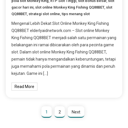
pola slot Monkey King
,
RTP Slot Tinggi
,
slot bonus besar
,
slot
gacor hari ini
,
slot online Monkey King Fishing QQ88BET
,
slot
QQ88BET
,
strategi slot online
,
tips menang slot
Mengenal Lebih Dekat Slot Online Monkey King Fishing
QQ88BET elderlyaidnetwork.com – Slot online Monkey
King Fishing QQ88BET menjadi salah satu permainan yang
belakangan ini ramai dibicarakan oleh para pecinta game
slot. Dalam slot online Monkey King Fishing QQ88BET,
pemain tidak hanya mengandalkan keberuntungan, tetapi
juga memahami pola permainan yang dinamis dan penuh
kejutan. Game ini […]
Read More
1
2
Next