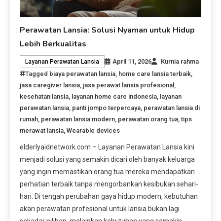
Perawatan Lansia: Solusi Nyaman untuk Hidup
Lebih Berkualitas
April 11, 2026
Kurnia rahma
Layanan Perawatan Lansia
Tagged
biaya perawatan lansia
,
home care lansia terbaik
,
jasa caregiver lansia
,
jasa perawat lansia profesional
,
kesehatan lansia
,
layanan home care indonesia
,
layanan
perawatan lansia
,
panti jompo terpercaya
,
perawatan lansia di
rumah
,
perawatan lansia modern
,
perawatan orang tua
,
tips
merawat lansia
,
Wearable devices
elderlyaidnetwork.com – Layanan Perawatan Lansia kini
menjadi solusi yang semakin dicari oleh banyak keluarga
yang ingin memastikan orang tua mereka mendapatkan
perhatian terbaik tanpa mengorbankan kesibukan sehari-
hari. Di tengah perubahan gaya hidup modern, kebutuhan
akan perawatan profesional untuk lansia bukan lagi
sekadar pilihan, melainkan kebutuhan yang semakin