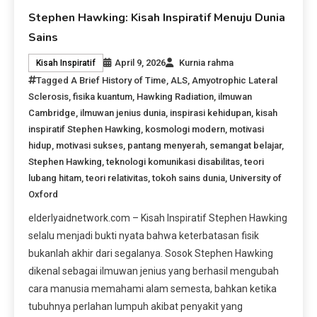
Stephen Hawking: Kisah Inspiratif Menuju Dunia
Sains
April 9, 2026
Kurnia rahma
Kisah Inspiratif
Tagged
A Brief History of Time
,
ALS
,
Amyotrophic Lateral
Sclerosis
,
fisika kuantum
,
Hawking Radiation
,
ilmuwan
Cambridge
,
ilmuwan jenius dunia
,
inspirasi kehidupan
,
kisah
inspiratif Stephen Hawking
,
kosmologi modern
,
motivasi
hidup
,
motivasi sukses
,
pantang menyerah
,
semangat belajar
,
Stephen Hawking
,
teknologi komunikasi disabilitas
,
teori
lubang hitam
,
teori relativitas
,
tokoh sains dunia
,
University of
Oxford
elderlyaidnetwork.com – Kisah Inspiratif Stephen Hawking
selalu menjadi bukti nyata bahwa keterbatasan fisik
bukanlah akhir dari segalanya. Sosok Stephen Hawking
dikenal sebagai ilmuwan jenius yang berhasil mengubah
cara manusia memahami alam semesta, bahkan ketika
tubuhnya perlahan lumpuh akibat penyakit yang