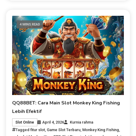
4 MINS READ
QQ88BET: Cara Main Slot Monkey King Fishing
Lebih Efektif
April 4, 2026
Kurnia rahma
Slot Online
Tagged
fitur slot
,
Game Slot Terbaru
,
Monkey King Fishing
,