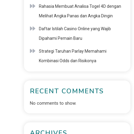
Rahasia Membuat Analisa Togel 4D dengan
Melihat Angka Panas dan Angka Dingin
Daftar Istilah Casino Online yang Wajib
Dipahami Pemain Baru
Strategi Taruhan Parlay Memahami
Kombinasi Odds dan Risikonya
RECENT COMMENTS
No comments to show.
ARCHIVES