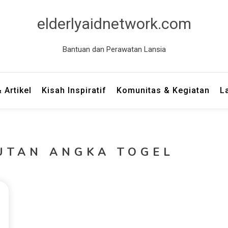
elderlyaidnetwork.com
Bantuan dan Perawatan Lansia
 Artikel
Kisah Inspiratif
Komunitas & Kegiatan
L
UTAN ANGKA TOGEL