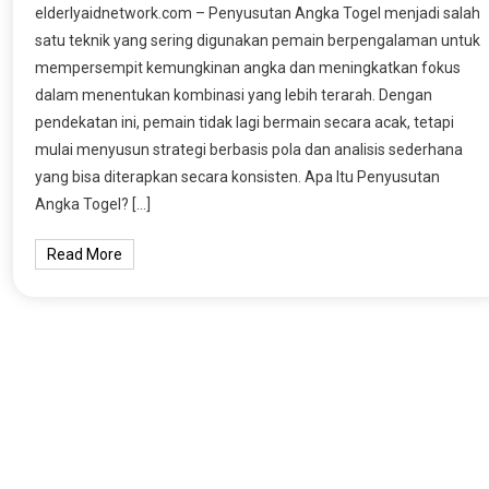
elderlyaidnetwork.com – Penyusutan Angka Togel menjadi salah
satu teknik yang sering digunakan pemain berpengalaman untuk
mempersempit kemungkinan angka dan meningkatkan fokus
dalam menentukan kombinasi yang lebih terarah. Dengan
pendekatan ini, pemain tidak lagi bermain secara acak, tetapi
mulai menyusun strategi berbasis pola dan analisis sederhana
yang bisa diterapkan secara konsisten. Apa Itu Penyusutan
Angka Togel? […]
Read More