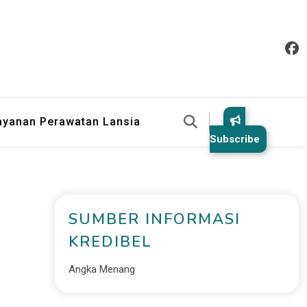
ayanan Perawatan Lansia
Subscribe
SUMBER INFORMASI
KREDIBEL
Angka Menang