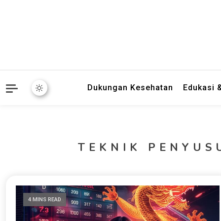
Dukungan Kesehatan
Edukasi &
TEKNIK PENYUS
4 MINS READ