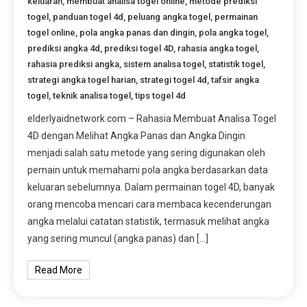
keluaran
,
membuat analisa togel online
,
metode prediksi
togel
,
panduan togel 4d
,
peluang angka togel
,
permainan
togel online
,
pola angka panas dan dingin
,
pola angka togel
,
prediksi angka 4d
,
prediksi togel 4D
,
rahasia angka togel
,
rahasia prediksi angka
,
sistem analisa togel
,
statistik togel
,
strategi angka togel harian
,
strategi togel 4d
,
tafsir angka
togel
,
teknik analisa togel
,
tips togel 4d
elderlyaidnetwork.com – Rahasia Membuat Analisa Togel
4D dengan Melihat Angka Panas dan Angka Dingin
menjadi salah satu metode yang sering digunakan oleh
pemain untuk memahami pola angka berdasarkan data
keluaran sebelumnya. Dalam permainan togel 4D, banyak
orang mencoba mencari cara membaca kecenderungan
angka melalui catatan statistik, termasuk melihat angka
yang sering muncul (angka panas) dan […]
Read More