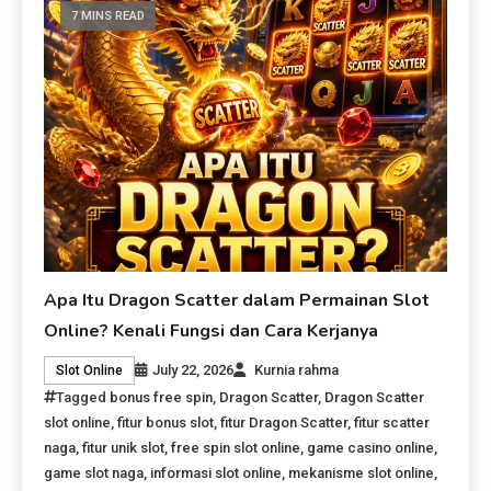
7 MINS READ
Apa Itu Dragon Scatter dalam Permainan Slot
Online? Kenali Fungsi dan Cara Kerjanya
July 22, 2026
Kurnia rahma
Slot Online
Tagged
bonus free spin
,
Dragon Scatter
,
Dragon Scatter
slot online
,
fitur bonus slot
,
fitur Dragon Scatter
,
fitur scatter
naga
,
fitur unik slot
,
free spin slot online
,
game casino online
,
game slot naga
,
informasi slot online
,
mekanisme slot online
,