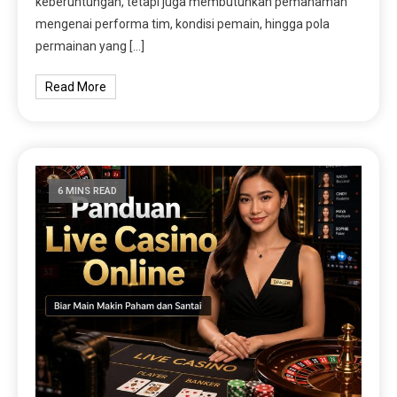
keberuntungan, tetapi juga membutuhkan pemahaman
mengenai performa tim, kondisi pemain, hingga pola
permainan yang […]
Read More
6 MINS READ