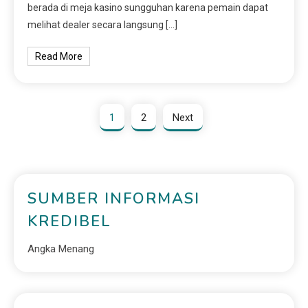
berada di meja kasino sungguhan karena pemain dapat
melihat dealer secara langsung […]
Read More
1
2
Next
SUMBER INFORMASI
KREDIBEL
Angka Menang