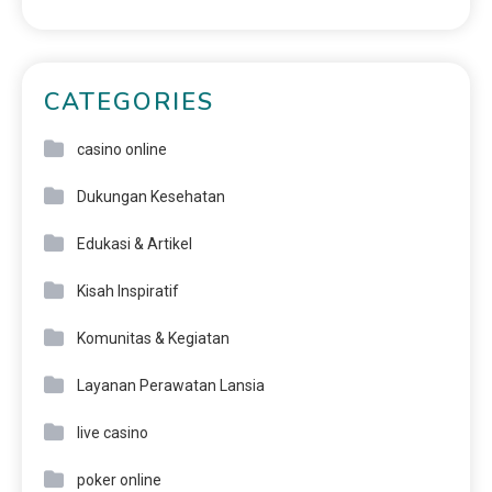
CATEGORIES
casino online
Dukungan Kesehatan
Edukasi & Artikel
Kisah Inspiratif
Komunitas & Kegiatan
Layanan Perawatan Lansia
live casino
poker online