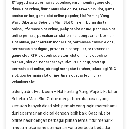
Tagged
cara bermain slot online
,
cara memilih game slot
,
dunia slot online
,
fitur bonus slot online
,
Free Spin Slot
,
game
casino online
,
game slot online populer
,
Hal Penting Yang
Wajib Diketahui Sebelum Main Slot Online
,
hiburan digital
online
,
informasi slot online
,
jackpot slot online
,
panduan slot
online pemula
,
pemahaman slot online
,
pengalaman bermain
slot online
,
pengelolaan modal slot
,
permainan casino digital
,
permainan slot digital
,
provider slot populer
,
rekomendasi
game slot
,
RTP slot online
,
sistem slot online
,
slot online
terbaru
,
slot online terpercaya
,
slot RTP tinggi
,
strategi
bermain slot online
,
strategi mengatur taruhan
,
teknologi RNG
slot
,
tips bermain slot online
,
tips slot agar lebih bijak
,
Volatilitas Slot
elderlyaidnetwork.com – Hal Penting Yang Wajib Diketahui
Sebelum Main Slot Online menjadi pembahasan yang
semakin banyak dicari oleh pemain yang ingin memahami
dunia permainan digital dengan lebih baik. Saat ini, slot
online hadir dengan berbagai pilihan tema, fitur menarik,
hingga mekanisme permainan yang berbeda-beda dari