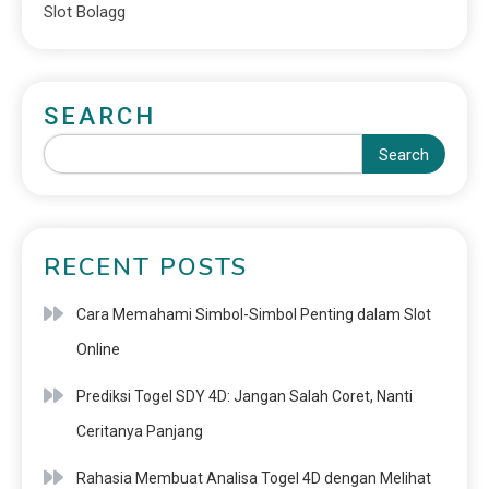
Slot Bolagg
SEARCH
Search
RECENT POSTS
Cara Memahami Simbol-Simbol Penting dalam Slot
Online
Prediksi Togel SDY 4D: Jangan Salah Coret, Nanti
Ceritanya Panjang
Rahasia Membuat Analisa Togel 4D dengan Melihat