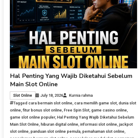
Hal Penting Yang Wajib Diketahui Sebelum
Main Slot Online
July 18, 2026
Kurnia rahma
Slot Online
Tagged
cara bermain slot online
,
cara memilih game slot
,
dunia slot
online
,
fitur bonus slot online
,
Free Spin Slot
,
game casino online
,
game slot online populer
,
Hal Penting Yang Wajib Diketahui Sebelum
Main Slot Online
,
hiburan digital online
,
informasi slot online
,
jackpot
slot online
,
panduan slot online pemula
,
pemahaman slot online
,