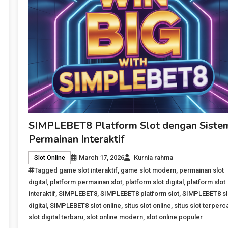
SIMPLEBET8 Platform Slot dengan Siste
Permainan Interaktif
March 17, 2026
Kurnia rahma
Slot Online
Tagged
game slot interaktif
,
game slot modern
,
permainan slot
digital
,
platform permainan slot
,
platform slot digital
,
platform slot
interaktif
,
SIMPLEBET8
,
SIMPLEBET8 platform slot
,
SIMPLEBET8 sl
digital
,
SIMPLEBET8 slot online
,
situs slot online
,
situs slot terperc
slot digital terbaru
,
slot online modern
,
slot online populer