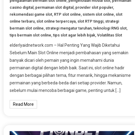
pengalaman bermain slot online
,
pengelolaan modal slot
,
permainan
casino digital
,
permainan slot digital
,
provider slot populer
,
rekomendasi game slot
,
RTP slot online
,
sistem slot online
,
slot
online terbaru
,
slot online terpercaya
,
slot RTP tinggi
,
strategi
bermain slot online
,
strategi mengatur taruhan
,
teknologi RNG slot
,
tips bermain slot online
,
tips slot agar lebih bijak
,
Volatilitas Slot
elderlyaidnetwork.com – Hal Penting Yang Wajib Diketahui
Sebelum Main Slot Online menjadi pembahasan yang semakin
banyak dicari oleh pemain yang ingin memahami dunia
permainan digital dengan lebih baik. Saat ini, slot online hadir
dengan berbagai pilihan tema, fitur menarik, hingga mekanisme
permainan yang berbeda-beda dari setiap provider. Namun,
sebelum mulai mencoba berbagai game, penting untuk […]
Read More