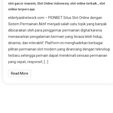
slot gacor maxwin
,
Slot Online Indonesia
,
slot online terbaik.
,
slot
online terpercaya
elderlyaidnetwork.com – PIONBET Situs Slot Online dengan
Sistem Permainan Aktif menjadi salah satu topik yang banyak
dibicarakan oleh para penggemar permainan digital karena
menawarkan pengalaman bermain yang terasa lebih hidup,
dinamis, dan interaktif. Platform ini menghadirkan berbagai
pilihan permainan slot modern yang dirancang dengan teknologi
terbaru sehingga pemain dapat menikmati sensasi permainan
yang cepat, responsif, […]
Read More