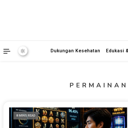
Dukungan Kesehatan
Edukasi &
PERMAINAN
8 MINS READ