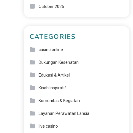
October 2025
CATEGORIES
casino online
Dukungan Kesehatan
Edukasi & Artikel
Kisah Inspiratif
Komunitas & Kegiatan
Layanan Perawatan Lansia
live casino