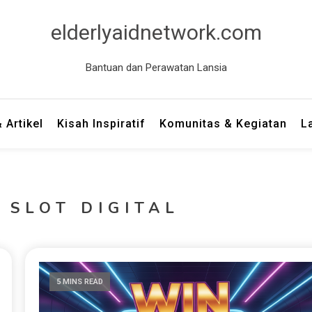
elderlyaidnetwork.com
Bantuan dan Perawatan Lansia
 Artikel
Kisah Inspiratif
Komunitas & Kegiatan
L
 SLOT DIGITAL
5 MINS READ