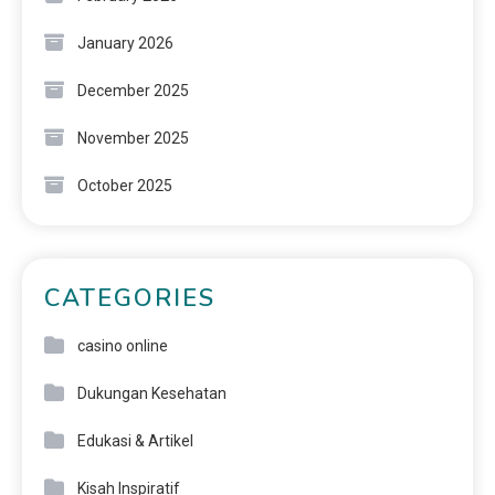
January 2026
December 2025
November 2025
October 2025
CATEGORIES
casino online
Dukungan Kesehatan
Edukasi & Artikel
Kisah Inspiratif