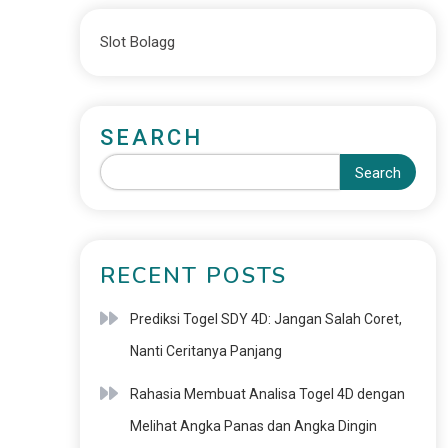
Slot Bolagg
SEARCH
Search
RECENT POSTS
Prediksi Togel SDY 4D: Jangan Salah Coret,
Nanti Ceritanya Panjang
Rahasia Membuat Analisa Togel 4D dengan
Melihat Angka Panas dan Angka Dingin