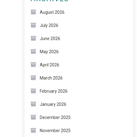
August 2026
July 2026
June 2026
May 2026
April 2026
March 2026
February 2026
January 2026
December 2025
November 2025