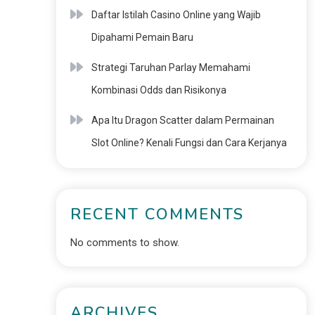
Daftar Istilah Casino Online yang Wajib
Dipahami Pemain Baru
Strategi Taruhan Parlay Memahami
Kombinasi Odds dan Risikonya
Apa Itu Dragon Scatter dalam Permainan
Slot Online? Kenali Fungsi dan Cara Kerjanya
RECENT COMMENTS
No comments to show.
ARCHIVES