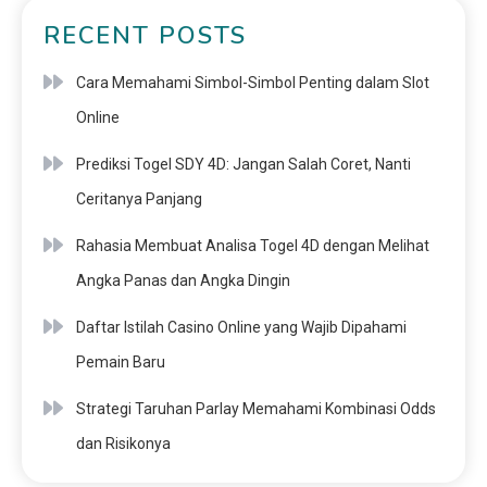
RECENT POSTS
Cara Memahami Simbol-Simbol Penting dalam Slot
Online
Prediksi Togel SDY 4D: Jangan Salah Coret, Nanti
Ceritanya Panjang
Rahasia Membuat Analisa Togel 4D dengan Melihat
Angka Panas dan Angka Dingin
Daftar Istilah Casino Online yang Wajib Dipahami
Pemain Baru
Strategi Taruhan Parlay Memahami Kombinasi Odds
dan Risikonya