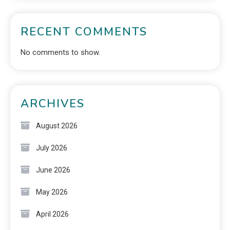
RECENT COMMENTS
No comments to show.
ARCHIVES
August 2026
July 2026
June 2026
May 2026
April 2026