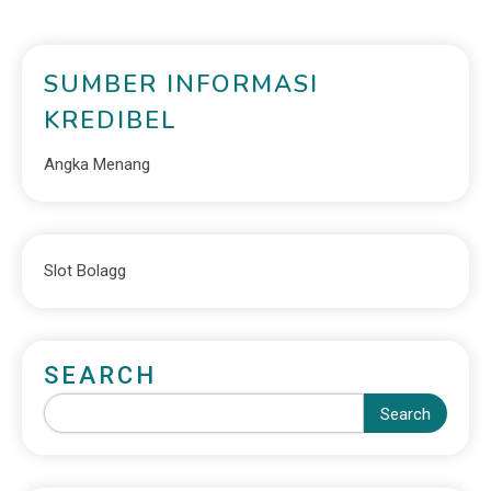
SUMBER INFORMASI
KREDIBEL
Angka Menang
Slot Bolagg
SEARCH
Search