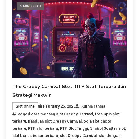
5 MINS READ
The Creepy Carnival Slot: RTP Slot Terbaru dan
Strategi Maxwin
February 25, 2026
Kurnia rahma
Slot Online
Tagged
cara menang slot Creepy Carnival
,
free spin slot
terbaru
,
panduan slot Creepy Carnival
,
pola slot gacor
terbaru
,
RTP slot terbaru
,
RTP Slot Tinggi
,
Simbol Scatter slot
,
slot bonus besar terbaru
,
slot Creepy Carnival
,
slot dengan