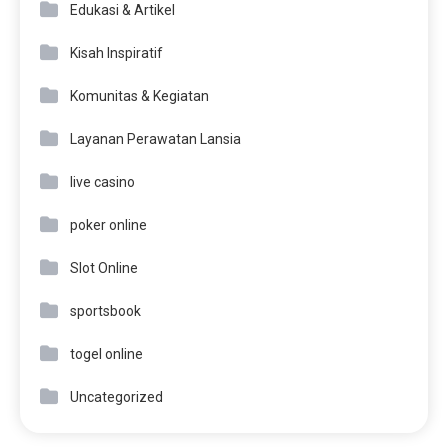
Edukasi & Artikel
Kisah Inspiratif
Komunitas & Kegiatan
Layanan Perawatan Lansia
live casino
poker online
Slot Online
sportsbook
togel online
Uncategorized