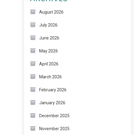
August 2026
July 2026
June 2026
May 2026
April 2026
March 2026
February 2026
January 2026
December 2025
November 2025