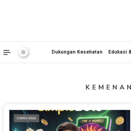
Dukungan Kesehatan
Edukasi &
KEMENA
5 MINS READ