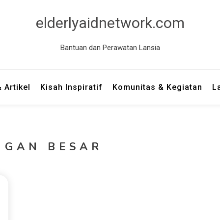
elderlyaidnetwork.com
Bantuan dan Perawatan Lansia
 Artikel
Kisah Inspiratif
Komunitas & Kegiatan
L
NGAN BESAR