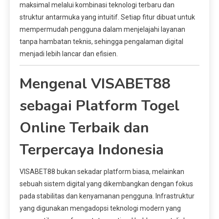
maksimal melalui kombinasi teknologi terbaru dan
struktur antarmuka yang intuitif. Setiap fitur dibuat untuk
mempermudah pengguna dalam menjelajahi layanan
tanpa hambatan teknis, sehingga pengalaman digital
menjadi lebih lancar dan efisien.
Mengenal VISABET88
sebagai Platform Togel
Online Terbaik dan
Terpercaya Indonesia
VISABET88 bukan sekadar platform biasa, melainkan
sebuah sistem digital yang dikembangkan dengan fokus
pada stabilitas dan kenyamanan pengguna. Infrastruktur
yang digunakan mengadopsi teknologi modern yang