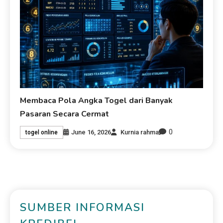
Membaca Pola Angka Togel dari Banyak
Pasaran Secara Cermat
0
June 16, 2026
Kurnia rahma
togel online
SUMBER INFORMASI