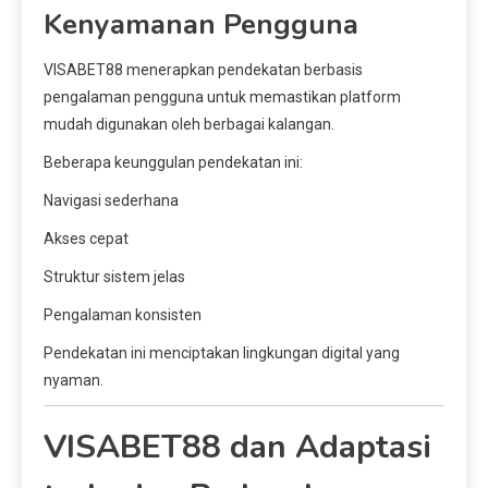
Kenyamanan Pengguna
VISABET88 menerapkan pendekatan berbasis
pengalaman pengguna untuk memastikan platform
mudah digunakan oleh berbagai kalangan.
Beberapa keunggulan pendekatan ini:
Navigasi sederhana
Akses cepat
Struktur sistem jelas
Pengalaman konsisten
Pendekatan ini menciptakan lingkungan digital yang
nyaman.
VISABET88 dan Adaptasi