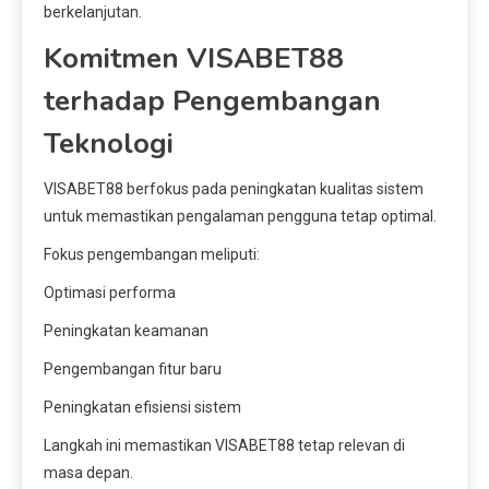
berkelanjutan.
Komitmen VISABET88
terhadap Pengembangan
Teknologi
VISABET88 berfokus pada peningkatan kualitas sistem
untuk memastikan pengalaman pengguna tetap optimal.
Fokus pengembangan meliputi:
Optimasi performa
Peningkatan keamanan
Pengembangan fitur baru
Peningkatan efisiensi sistem
Langkah ini memastikan VISABET88 tetap relevan di
masa depan.