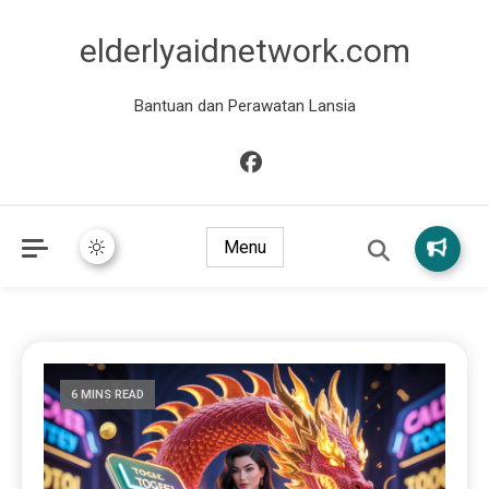
elderlyaidnetwork.com
Bantuan dan Perawatan Lansia
Menu
6 MINS READ