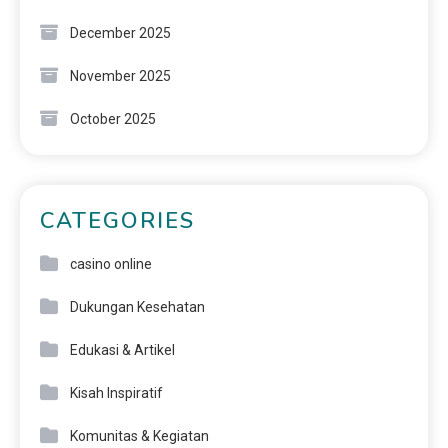
December 2025
November 2025
October 2025
CATEGORIES
casino online
Dukungan Kesehatan
Edukasi & Artikel
Kisah Inspiratif
Komunitas & Kegiatan