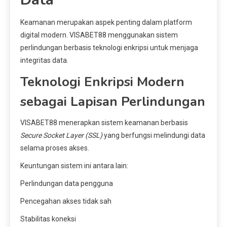
Keamanan merupakan aspek penting dalam platform
digital modern. VISABET88 menggunakan sistem
perlindungan berbasis teknologi enkripsi untuk menjaga
integritas data.
Teknologi Enkripsi Modern
sebagai Lapisan Perlindungan
VISABET88 menerapkan sistem keamanan berbasis
Secure Socket Layer (SSL)
yang berfungsi melindungi data
selama proses akses.
Keuntungan sistem ini antara lain:
Perlindungan data pengguna
Pencegahan akses tidak sah
Stabilitas koneksi