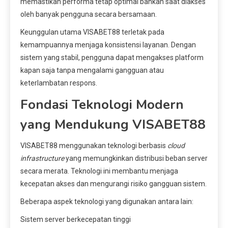
memastikan performa tetap optimal bahkan saat diakses
oleh banyak pengguna secara bersamaan.
Keunggulan utama VISABET88 terletak pada
kemampuannya menjaga konsistensi layanan. Dengan
sistem yang stabil, pengguna dapat mengakses platform
kapan saja tanpa mengalami gangguan atau
keterlambatan respons.
Fondasi Teknologi Modern
yang Mendukung VISABET88
VISABET88 menggunakan teknologi berbasis
cloud
infrastructure
yang memungkinkan distribusi beban server
secara merata. Teknologi ini membantu menjaga
kecepatan akses dan mengurangi risiko gangguan sistem.
Beberapa aspek teknologi yang digunakan antara lain:
Sistem server berkecepatan tinggi