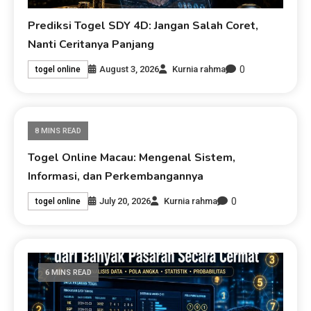
Prediksi Togel SDY 4D: Jangan Salah Coret,
Nanti Ceritanya Panjang
0
August 3, 2026
Kurnia rahma
togel online
8 MINS READ
Togel Online Macau: Mengenal Sistem,
Informasi, dan Perkembangannya
0
July 20, 2026
Kurnia rahma
togel online
6 MINS READ