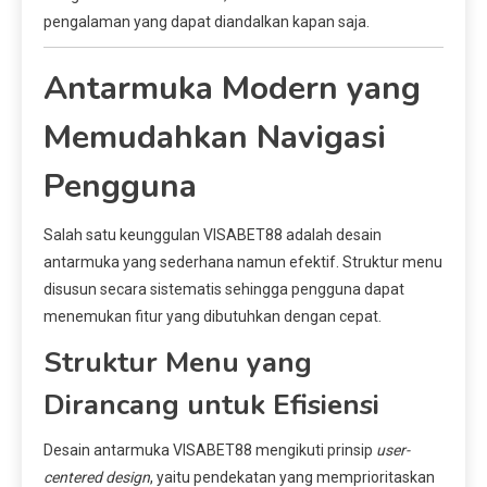
pengalaman yang dapat diandalkan kapan saja.
Antarmuka Modern yang
Memudahkan Navigasi
Pengguna
Salah satu keunggulan VISABET88 adalah desain
antarmuka yang sederhana namun efektif. Struktur menu
disusun secara sistematis sehingga pengguna dapat
menemukan fitur yang dibutuhkan dengan cepat.
Struktur Menu yang
Dirancang untuk Efisiensi
Desain antarmuka VISABET88 mengikuti prinsip
user-
centered design
, yaitu pendekatan yang memprioritaskan