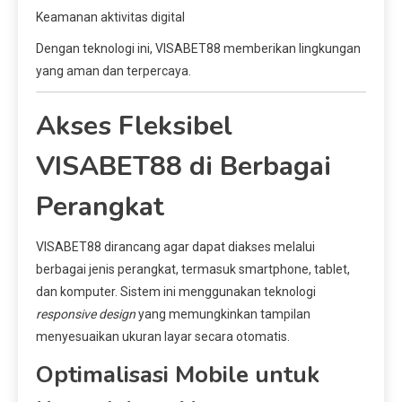
Keamanan aktivitas digital
Dengan teknologi ini, VISABET88 memberikan lingkungan
yang aman dan terpercaya.
Akses Fleksibel
VISABET88 di Berbagai
Perangkat
VISABET88 dirancang agar dapat diakses melalui
berbagai jenis perangkat, termasuk smartphone, tablet,
dan komputer. Sistem ini menggunakan teknologi
responsive design
yang memungkinkan tampilan
menyesuaikan ukuran layar secara otomatis.
Optimalisasi Mobile untuk