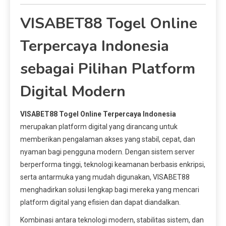
VISABET88 Togel Online
Terpercaya Indonesia
sebagai Pilihan Platform
Digital Modern
VISABET88 Togel Online Terpercaya Indonesia
merupakan platform digital yang dirancang untuk
memberikan pengalaman akses yang stabil, cepat, dan
nyaman bagi pengguna modern. Dengan sistem server
berperforma tinggi, teknologi keamanan berbasis enkripsi,
serta antarmuka yang mudah digunakan, VISABET88
menghadirkan solusi lengkap bagi mereka yang mencari
platform digital yang efisien dan dapat diandalkan.
Kombinasi antara teknologi modern, stabilitas sistem, dan