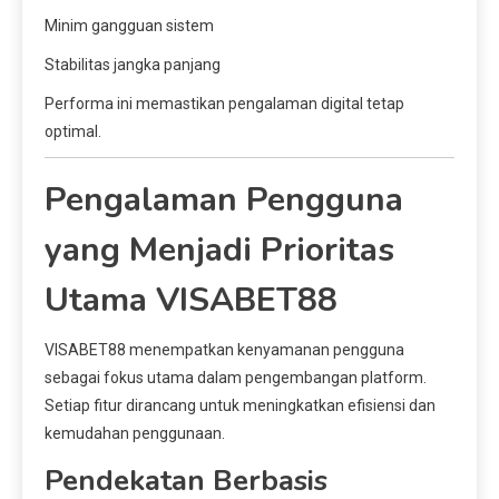
Minim gangguan sistem
Stabilitas jangka panjang
Performa ini memastikan pengalaman digital tetap
optimal.
Pengalaman Pengguna
yang Menjadi Prioritas
Utama VISABET88
VISABET88 menempatkan kenyamanan pengguna
sebagai fokus utama dalam pengembangan platform.
Setiap fitur dirancang untuk meningkatkan efisiensi dan
kemudahan penggunaan.
Pendekatan Berbasis