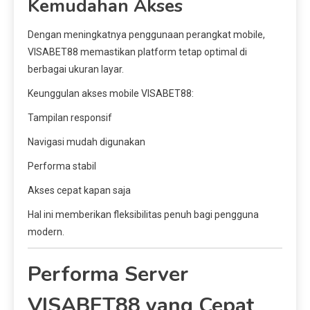
Kemudahan Akses
Dengan meningkatnya penggunaan perangkat mobile,
VISABET88 memastikan platform tetap optimal di
berbagai ukuran layar.
Keunggulan akses mobile VISABET88:
Tampilan responsif
Navigasi mudah digunakan
Performa stabil
Akses cepat kapan saja
Hal ini memberikan fleksibilitas penuh bagi pengguna
modern.
Performa Server
VISABET88 yang Cepat