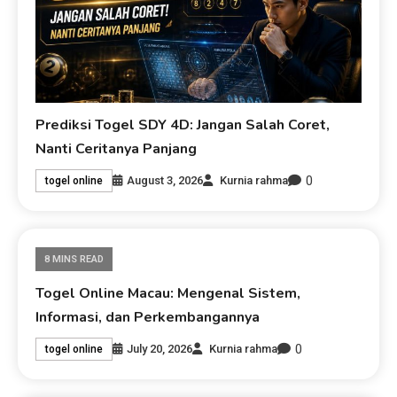
Prediksi Togel SDY 4D: Jangan Salah Coret,
Nanti Ceritanya Panjang
0
August 3, 2026
Kurnia rahma
togel online
8 MINS READ
Togel Online Macau: Mengenal Sistem,
Informasi, dan Perkembangannya
0
July 20, 2026
Kurnia rahma
togel online