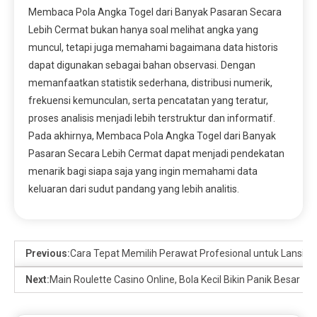
Membaca Pola Angka Togel dari Banyak Pasaran Secara
Lebih Cermat bukan hanya soal melihat angka yang
muncul, tetapi juga memahami bagaimana data historis
dapat digunakan sebagai bahan observasi. Dengan
memanfaatkan statistik sederhana, distribusi numerik,
frekuensi kemunculan, serta pencatatan yang teratur,
proses analisis menjadi lebih terstruktur dan informatif.
Pada akhirnya, Membaca Pola Angka Togel dari Banyak
Pasaran Secara Lebih Cermat dapat menjadi pendekatan
menarik bagi siapa saja yang ingin memahami data
keluaran dari sudut pandang yang lebih analitis.
Previous:
Cara Tepat Memilih Perawat Profesional untuk Lansia
Next:
Main Roulette Casino Online, Bola Kecil Bikin Panik Besar