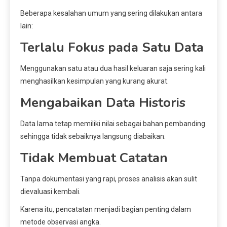
Beberapa kesalahan umum yang sering dilakukan antara
lain:
Terlalu Fokus pada Satu Data
Menggunakan satu atau dua hasil keluaran saja sering kali
menghasilkan kesimpulan yang kurang akurat.
Mengabaikan Data Historis
Data lama tetap memiliki nilai sebagai bahan pembanding
sehingga tidak sebaiknya langsung diabaikan.
Tidak Membuat Catatan
Tanpa dokumentasi yang rapi, proses analisis akan sulit
dievaluasi kembali.
Karena itu, pencatatan menjadi bagian penting dalam
metode observasi angka.