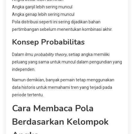
Angka ganjil lebih sering muncul
Angka genap lebih sering muncul
Pola distribusi seperti ini sering dijadikan bahan
pertimbangan sebelum menentukan kombinasi akhir.
Konsep Probabilitas
Dalam ilmu
probability theory
, setiap angka memiliki
peluang yang sama untuk muncul dalam pengundian yang
independen.
Namun demikian, banyak pemain tetap menggunakan
data historis untuk memahami tren yang terjadi pada
periode tertentu.
Cara Membaca Pola
Berdasarkan Kelompok