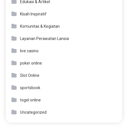
Edukasi & Artikel
Kisah Inspiratif
Komunitas & Kegiatan
Layanan Perawatan Lansia
live casino
poker online
Slot Online
sportsbook
togel online
Uncategorized