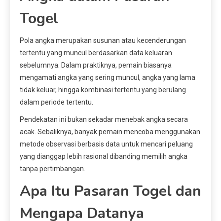
Togel
Pola angka merupakan susunan atau kecenderungan
tertentu yang muncul berdasarkan data keluaran
sebelumnya. Dalam praktiknya, pemain biasanya
mengamati angka yang sering muncul, angka yang lama
tidak keluar, hingga kombinasi tertentu yang berulang
dalam periode tertentu.
Pendekatan ini bukan sekadar menebak angka secara
acak. Sebaliknya, banyak pemain mencoba menggunakan
metode observasi berbasis data untuk mencari peluang
yang dianggap lebih rasional dibanding memilih angka
tanpa pertimbangan.
Apa Itu Pasaran Togel dan
Mengapa Datanya