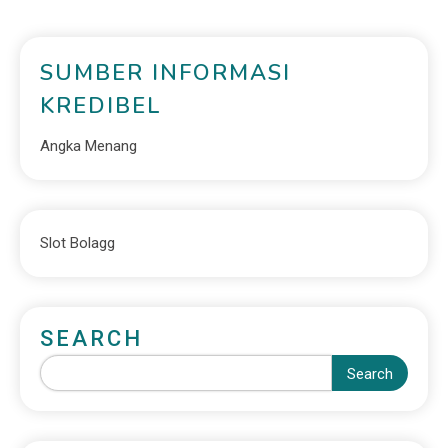
SUMBER INFORMASI
KREDIBEL
Angka Menang
Slot Bolagg
SEARCH
Search