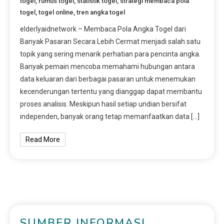
togel
,
rumus togel
,
statistik togel
,
strategi membaca pola
togel
,
togel online
,
tren angka togel
elderlyaidnetwork – Membaca Pola Angka Togel dari
Banyak Pasaran Secara Lebih Cermat menjadi salah satu
topik yang sering menarik perhatian para pencinta angka.
Banyak pemain mencoba memahami hubungan antara
data keluaran dari berbagai pasaran untuk menemukan
kecenderungan tertentu yang dianggap dapat membantu
proses analisis. Meskipun hasil setiap undian bersifat
independen, banyak orang tetap memanfaatkan data […]
Read More
SUMBER INFORMASI