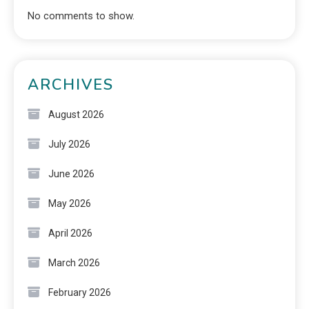
No comments to show.
ARCHIVES
August 2026
July 2026
June 2026
May 2026
April 2026
March 2026
February 2026