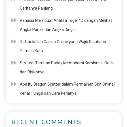
Ceritanya Panjang
Rahasia Membuat Analisa Togel 4D dengan Melihat
Angka Panas dan Angka Dingin
Daftar Istilah Casino Online yang Wajib Dipahami
Pemain Baru
Strategi Taruhan Parlay Memahami Kombinasi Odds
dan Risikonya
Apa Itu Dragon Scatter dalam Permainan Slot Online?
Kenali Fungsi dan Cara Kerjanya
RECENT COMMENTS