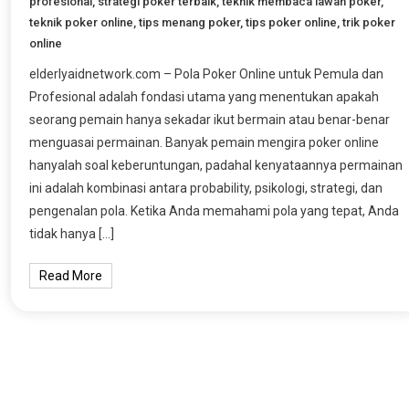
profesional
,
strategi poker terbaik
,
teknik membaca lawan poker
,
teknik poker online
,
tips menang poker
,
tips poker online
,
trik poker
online
elderlyaidnetwork.com – Pola Poker Online untuk Pemula dan
Profesional adalah fondasi utama yang menentukan apakah
seorang pemain hanya sekadar ikut bermain atau benar-benar
menguasai permainan. Banyak pemain mengira poker online
hanyalah soal keberuntungan, padahal kenyataannya permainan
ini adalah kombinasi antara probability, psikologi, strategi, dan
pengenalan pola. Ketika Anda memahami pola yang tepat, Anda
tidak hanya […]
Read More