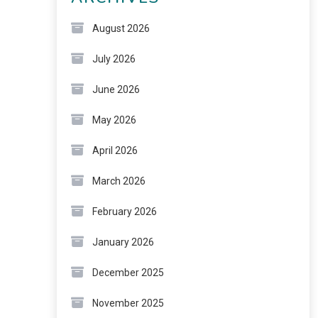
August 2026
July 2026
June 2026
May 2026
April 2026
March 2026
February 2026
January 2026
December 2025
November 2025