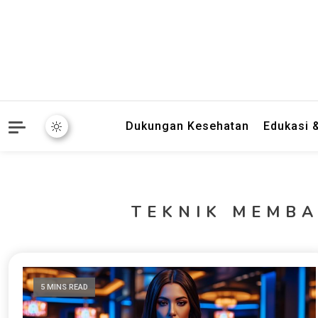
Dukungan Kesehatan
Edukasi &
TEKNIK MEMB
5 MINS READ