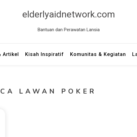
elderlyaidnetwork.com
Bantuan dan Perawatan Lansia
 Artikel
Kisah Inspiratif
Komunitas & Kegiatan
L
ACA LAWAN POKER