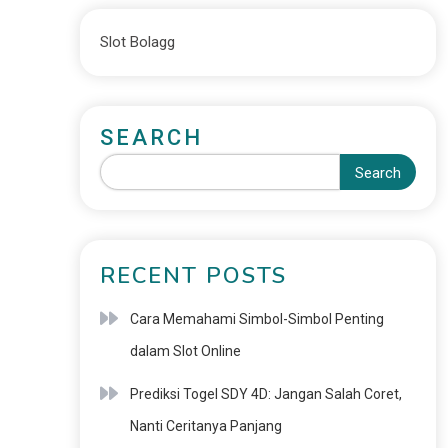
Slot Bolagg
SEARCH
Search
RECENT POSTS
Cara Memahami Simbol-Simbol Penting
dalam Slot Online
Prediksi Togel SDY 4D: Jangan Salah Coret,
Nanti Ceritanya Panjang