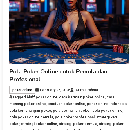
Pola Poker Online untuk Pemula dan
Profesional
February 26, 2026
Kurnia rahma
poker online
Tagged
bluff poker online
,
cara bermain poker online
,
cara
menang poker online
,
panduan poker online
,
poker online Indonesia
,
pola kemenangan poker
,
pola permainan poker
,
pola poker online
,
pola poker online pemula
,
pola poker profesional
,
strategi kartu
poker
,
strategi poker online
,
strategi poker pemula
,
strategi poker