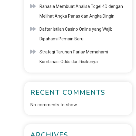
Rahasia Membuat Analisa Togel 4D dengan
Melihat Angka Panas dan Angka Dingin
Daftar Istilah Casino Online yang Wajib
Dipahami Pemain Baru
Strategi Taruhan Parlay Memahami
Kombinasi Odds dan Risikonya
RECENT COMMENTS
No comments to show.
ARCHIVES