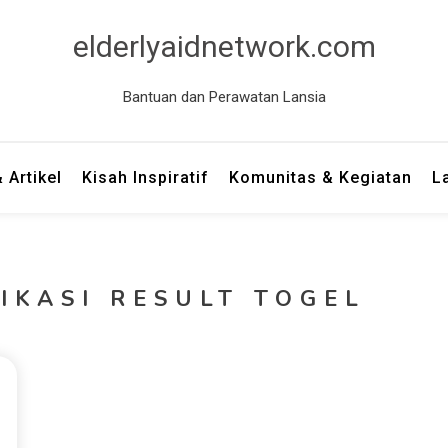
elderlyaidnetwork.com
Bantuan dan Perawatan Lansia
 Artikel
Kisah Inspiratif
Komunitas & Kegiatan
L
IKASI RESULT TOGEL