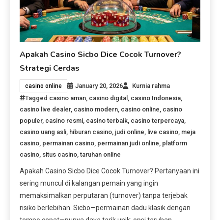
Apakah Casino Sicbo Dice Cocok Turnover?
Strategi Cerdas
January 20, 2026
Kurnia rahma
casino online
Tagged
casino aman
,
casino digital
,
casino Indonesia
,
casino live dealer
,
casino modern
,
casino online
,
casino
populer
,
casino resmi
,
casino terbaik
,
casino terpercaya
,
casino uang asli
,
hiburan casino
,
judi online
,
live casino
,
meja
casino
,
permainan casino
,
permainan judi online
,
platform
casino
,
situs casino
,
taruhan online
Apakah Casino Sicbo Dice Cocok Turnover? Pertanyaan ini
sering muncul di kalangan pemain yang ingin
memaksimalkan perputaran (turnover) tanpa terjebak
risiko berlebihan. Sicbo—permainan dadu klasik dengan
tempo cepat—punya daya tarik unik: opsi taruhan