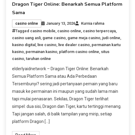
Dragon Tiger Online: Benarkah Semua Platform
Sama
January 13, 2026
Kurnia rahma
casino online
Tagged
casino mobile
,
casino online
,
casino terpercaya
,
casino uang asli
,
game casino
,
game meja casino
,
judi online
,
kasino digital
,
live casino
,
live dealer casino
,
permainan kartu
kasino
,
permainan kasino
,
platform casino online
,
situs
casino
,
taruhan online
elderlyaidnetwork – Dragon Tiger Online: Benarkah
Semua Platform Sama atau Ada Perbedaan
Tersembunyi? sering jadi pertanyaan pemain yang baru
masuk ke permainan ini maupun yang sudah lama main
tapi mulai penasaran. Sekilas, Dragon Tiger terlihat
simpel: dua sisi, Dragon dan Tiger, kartu tertinggi menang.
Tapi jangan salah, di balik tampilan yang mirip, setiap
platform Dragon […]