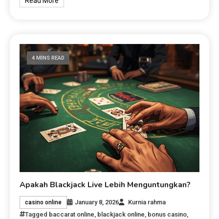
Read More
4 MINS READ
Apakah Blackjack Live Lebih Menguntungkan?
January 8, 2026
Kurnia rahma
casino online
Tagged
baccarat online
,
blackjack online
,
bonus casino
,