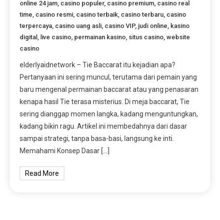
online 24 jam
,
casino populer
,
casino premium
,
casino real
time
,
casino resmi
,
casino terbaik
,
casino terbaru
,
casino
terpercaya
,
casino uang asli
,
casino VIP
,
judi online
,
kasino
digital
,
live casino
,
permainan kasino
,
situs casino
,
website
casino
elderlyaidnetwork – Tie Baccarat itu kejadian apa?
Pertanyaan ini sering muncul, terutama dari pemain yang
baru mengenal permainan baccarat atau yang penasaran
kenapa hasil Tie terasa misterius. Di meja baccarat, Tie
sering dianggap momen langka, kadang menguntungkan,
kadang bikin ragu. Artikel ini membedahnya dari dasar
sampai strategi, tanpa basa-basi, langsung ke inti.
Memahami Konsep Dasar […]
Read More