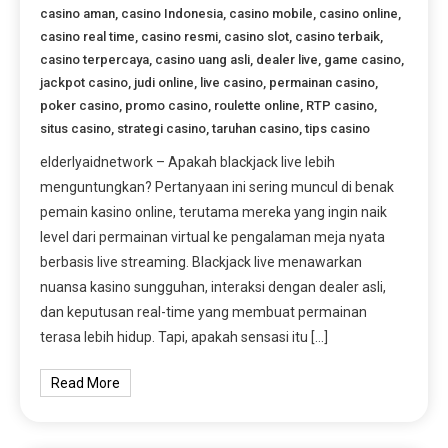
casino aman
,
casino Indonesia
,
casino mobile
,
casino online
,
casino real time
,
casino resmi
,
casino slot
,
casino terbaik
,
casino terpercaya
,
casino uang asli
,
dealer live
,
game casino
,
jackpot casino
,
judi online
,
live casino
,
permainan casino
,
poker casino
,
promo casino
,
roulette online
,
RTP casino
,
situs casino
,
strategi casino
,
taruhan casino
,
tips casino
elderlyaidnetwork – Apakah blackjack live lebih
menguntungkan? Pertanyaan ini sering muncul di benak
pemain kasino online, terutama mereka yang ingin naik
level dari permainan virtual ke pengalaman meja nyata
berbasis live streaming. Blackjack live menawarkan
nuansa kasino sungguhan, interaksi dengan dealer asli,
dan keputusan real-time yang membuat permainan
terasa lebih hidup. Tapi, apakah sensasi itu […]
Read More