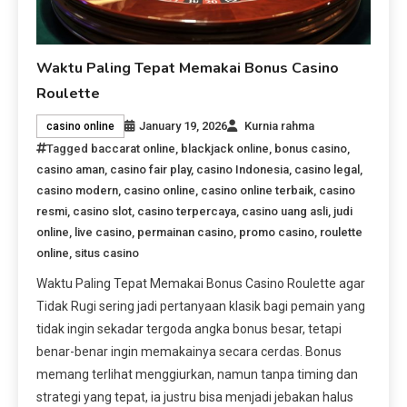
Waktu Paling Tepat Memakai Bonus Casino
Roulette
January 19, 2026
Kurnia rahma
casino online
Tagged
baccarat online
,
blackjack online
,
bonus casino
,
casino aman
,
casino fair play
,
casino Indonesia
,
casino legal
,
casino modern
,
casino online
,
casino online terbaik
,
casino
resmi
,
casino slot
,
casino terpercaya
,
casino uang asli
,
judi
online
,
live casino
,
permainan casino
,
promo casino
,
roulette
online
,
situs casino
Waktu Paling Tepat Memakai Bonus Casino Roulette agar
Tidak Rugi sering jadi pertanyaan klasik bagi pemain yang
tidak ingin sekadar tergoda angka bonus besar, tetapi
benar-benar ingin memakainya secara cerdas. Bonus
memang terlihat menggiurkan, namun tanpa timing dan
strategi yang tepat, ia justru bisa menjadi jebakan halus