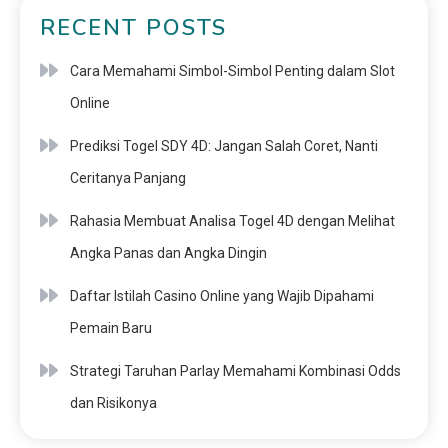
RECENT POSTS
Cara Memahami Simbol-Simbol Penting dalam Slot
Online
Prediksi Togel SDY 4D: Jangan Salah Coret, Nanti
Ceritanya Panjang
Rahasia Membuat Analisa Togel 4D dengan Melihat
Angka Panas dan Angka Dingin
Daftar Istilah Casino Online yang Wajib Dipahami
Pemain Baru
Strategi Taruhan Parlay Memahami Kombinasi Odds
dan Risikonya