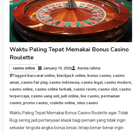
Waktu Paling Tepat Memakai Bonus Casino
Roulette
January 19, 2026
Kurnia rahma
casino online
Tagged
baccarat online
,
blackjack online
,
bonus casino
,
casino
aman
,
casino fair play
,
casino Indonesia
,
casino legal
,
casino modern
,
casino online
,
casino online terbaik
,
casino resmi
,
casino slot
,
casino
terpercaya
,
casino uang asli
,
judi online
,
live casino
,
permainan
casino
,
promo casino
,
roulette online
,
situs casino
Waktu Paling Tepat Memakai Bonus Casino Roulette agar Tidak
Rugi sering jadi pertanyaan klasik bagi pemain yang tidak ingin
sekadar tergoda angka bonus besar, tetapi benar-benar ingin