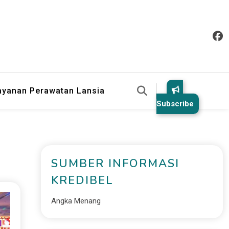
ayanan Perawatan Lansia
Subscribe
SUMBER INFORMASI
KREDIBEL
Angka Menang