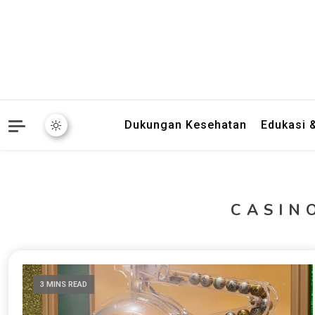
Dukungan Kesehatan
Edukasi &
CASIN
3 MINS READ