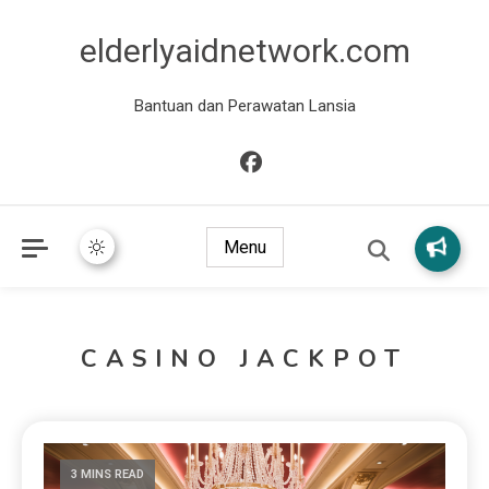
elderlyaidnetwork.com
Bantuan dan Perawatan Lansia
Menu
CASINO JACKPOT
3 MINS READ