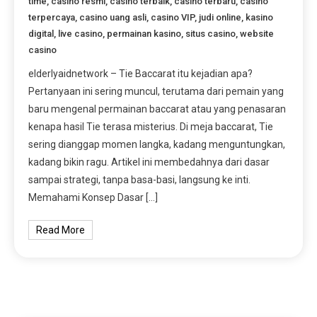
time
,
casino resmi
,
casino terbaik
,
casino terbaru
,
casino
terpercaya
,
casino uang asli
,
casino VIP
,
judi online
,
kasino
digital
,
live casino
,
permainan kasino
,
situs casino
,
website
casino
elderlyaidnetwork – Tie Baccarat itu kejadian apa?
Pertanyaan ini sering muncul, terutama dari pemain yang
baru mengenal permainan baccarat atau yang penasaran
kenapa hasil Tie terasa misterius. Di meja baccarat, Tie
sering dianggap momen langka, kadang menguntungkan,
kadang bikin ragu. Artikel ini membedahnya dari dasar
sampai strategi, tanpa basa-basi, langsung ke inti.
Memahami Konsep Dasar […]
Read More