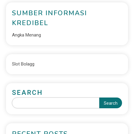
SUMBER INFORMASI
KREDIBEL
Angka Menang
Slot Bolagg
SEARCH
Search
RECENT POSTS