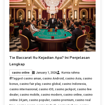
Tie Baccarat Itu Kejadian Apa? Ini Penjelasan
Lengkap
January 1, 2026
Kurnia rahma
casino online
Tagged
casino aman
,
casino Android
,
casino Asia
,
casino
bonus
,
casino fair play
,
casino global
,
casino Indonesia
,
casino internasional
,
casino iOS
,
casino jackpot
,
casino live
dealer
,
casino mobile
,
casino modern
,
casino online
,
casino
online 24 jam
,
casino populer
,
casino premium
,
casino real