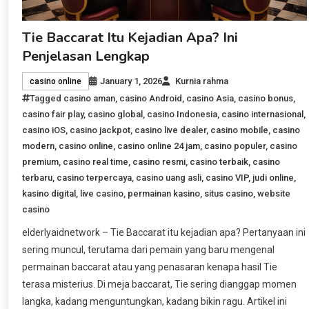
Tie Baccarat Itu Kejadian Apa? Ini
Penjelasan Lengkap
January 1, 2026
Kurnia rahma
casino online
Tagged
casino aman
,
casino Android
,
casino Asia
,
casino bonus
,
casino fair play
,
casino global
,
casino Indonesia
,
casino internasional
,
casino iOS
,
casino jackpot
,
casino live dealer
,
casino mobile
,
casino
modern
,
casino online
,
casino online 24 jam
,
casino populer
,
casino
premium
,
casino real time
,
casino resmi
,
casino terbaik
,
casino
terbaru
,
casino terpercaya
,
casino uang asli
,
casino VIP
,
judi online
,
kasino digital
,
live casino
,
permainan kasino
,
situs casino
,
website
casino
elderlyaidnetwork – Tie Baccarat itu kejadian apa? Pertanyaan ini
sering muncul, terutama dari pemain yang baru mengenal
permainan baccarat atau yang penasaran kenapa hasil Tie
terasa misterius. Di meja baccarat, Tie sering dianggap momen
langka, kadang menguntungkan, kadang bikin ragu. Artikel ini