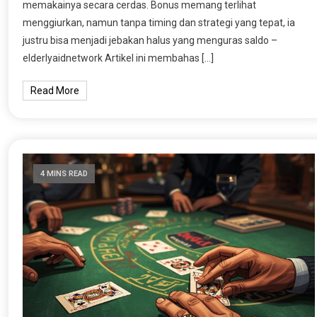
memakainya secara cerdas. Bonus memang terlihat
menggiurkan, namun tanpa timing dan strategi yang tepat, ia
justru bisa menjadi jebakan halus yang menguras saldo –
elderlyaidnetwork Artikel ini membahas […]
Read More
4 MINS READ