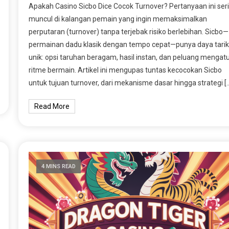
Apakah Casino Sicbo Dice Cocok Turnover? Pertanyaan ini ser
muncul di kalangan pemain yang ingin memaksimalkan
perputaran (turnover) tanpa terjebak risiko berlebihan. Sicbo—
permainan dadu klasik dengan tempo cepat—punya daya tarik
unik: opsi taruhan beragam, hasil instan, dan peluang mengat
ritme bermain. Artikel ini mengupas tuntas kecocokan Sicbo
untuk tujuan turnover, dari mekanisme dasar hingga strategi [
Read More
4 MINS READ