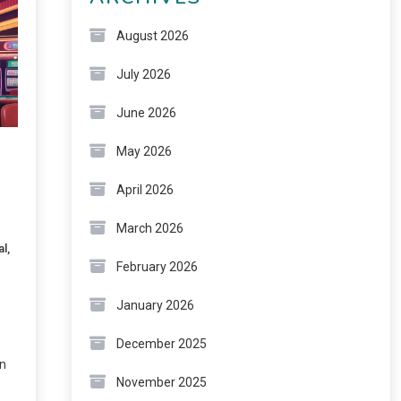
August 2026
July 2026
June 2026
May 2026
April 2026
March 2026
al
,
February 2026
January 2026
December 2025
n
November 2025