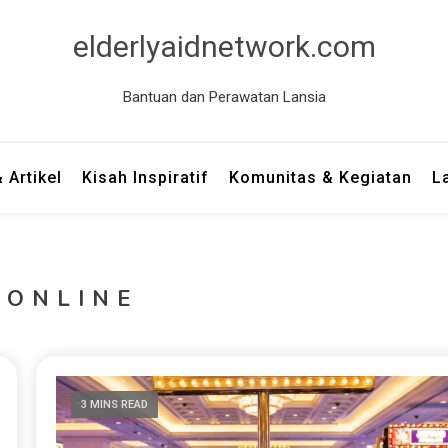
elderlyaidnetwork.com
Bantuan dan Perawatan Lansia
 Artikel
Kisah Inspiratif
Komunitas & Kegiatan
L
 ONLINE
3 MINS READ