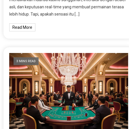
asli, dan keputusan real-time yang membuat permainan terasa
lebih hidup. Tapi, apakah sensasi itu […]
Read More
3 MINS READ