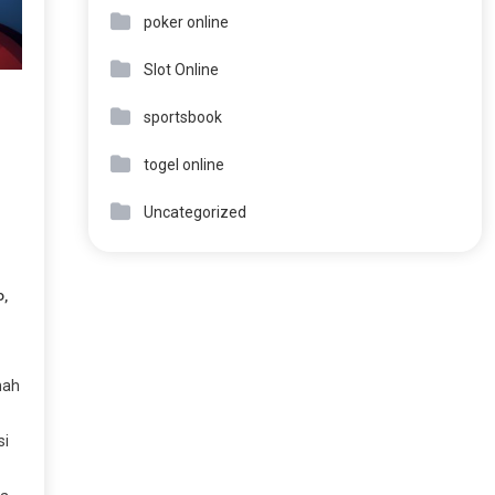
poker online
Slot Online
sportsbook
togel online
Uncategorized
o
,
nah
si