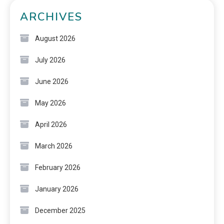
ARCHIVES
August 2026
July 2026
June 2026
May 2026
April 2026
March 2026
February 2026
January 2026
December 2025