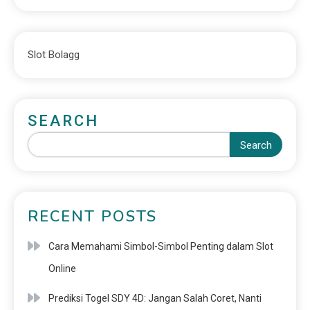
Slot Bolagg
SEARCH
Search
RECENT POSTS
Cara Memahami Simbol-Simbol Penting dalam Slot
Online
Prediksi Togel SDY 4D: Jangan Salah Coret, Nanti