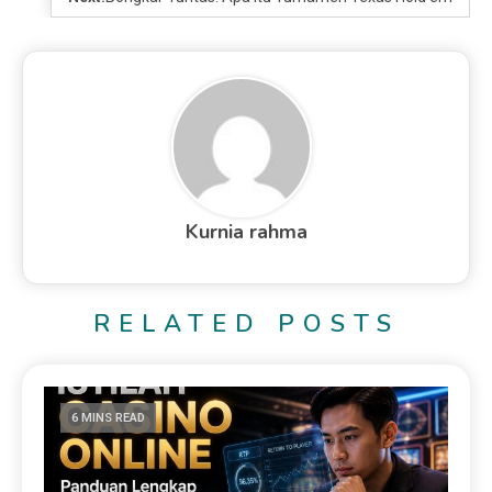
Kurnia rahma
RELATED POSTS
6 MINS READ