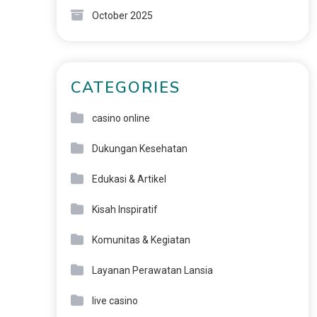
October 2025
CATEGORIES
casino online
Dukungan Kesehatan
Edukasi & Artikel
Kisah Inspiratif
Komunitas & Kegiatan
Layanan Perawatan Lansia
live casino