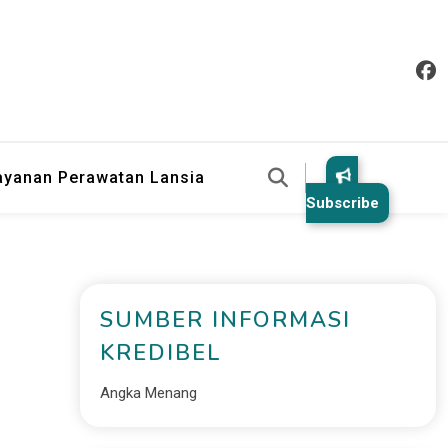
ayanan Perawatan Lansia
Subscribe
SUMBER INFORMASI
KREDIBEL
Angka Menang