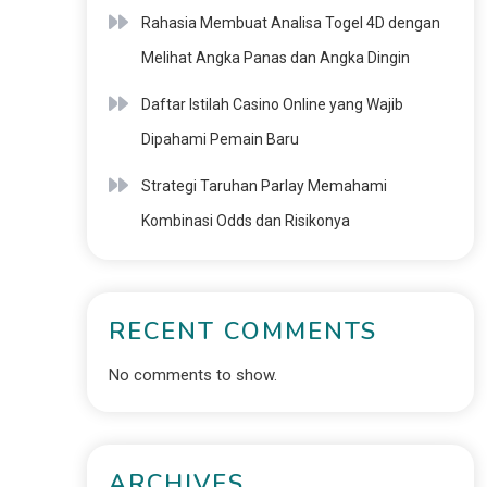
Rahasia Membuat Analisa Togel 4D dengan
Melihat Angka Panas dan Angka Dingin
Daftar Istilah Casino Online yang Wajib
Dipahami Pemain Baru
Strategi Taruhan Parlay Memahami
Kombinasi Odds dan Risikonya
RECENT COMMENTS
No comments to show.
ARCHIVES