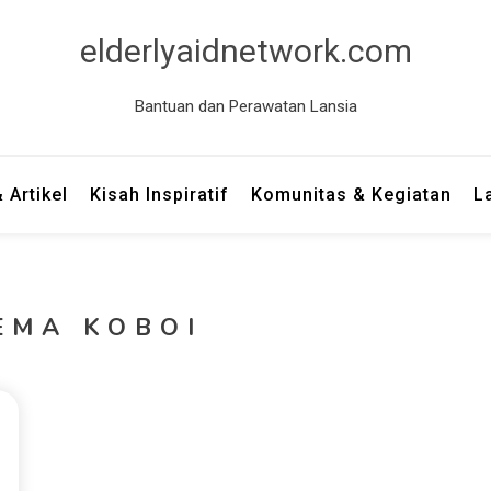
elderlyaidnetwork.com
Bantuan dan Perawatan Lansia
 Artikel
Kisah Inspiratif
Komunitas & Kegiatan
L
EMA KOBOI