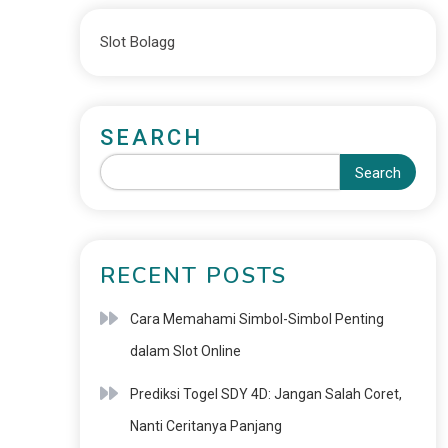
Slot Bolagg
SEARCH
Search
RECENT POSTS
Cara Memahami Simbol-Simbol Penting
dalam Slot Online
Prediksi Togel SDY 4D: Jangan Salah Coret,
Nanti Ceritanya Panjang