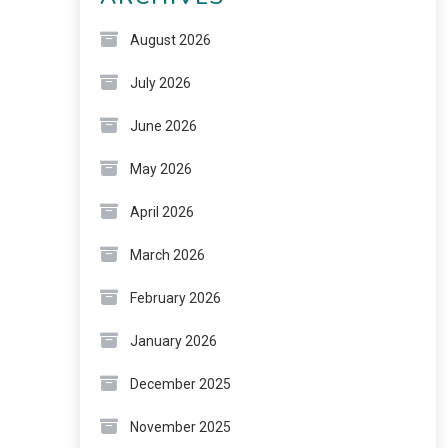
August 2026
July 2026
June 2026
May 2026
April 2026
March 2026
February 2026
January 2026
December 2025
November 2025