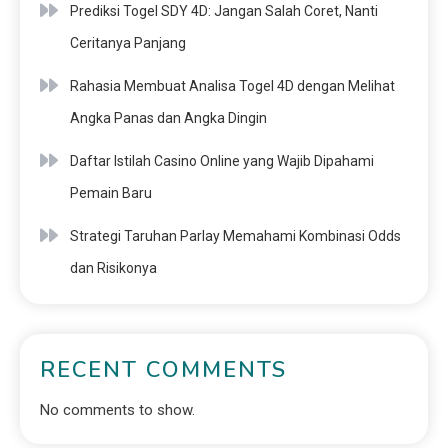
Prediksi Togel SDY 4D: Jangan Salah Coret, Nanti
Ceritanya Panjang
Rahasia Membuat Analisa Togel 4D dengan Melihat
Angka Panas dan Angka Dingin
Daftar Istilah Casino Online yang Wajib Dipahami
Pemain Baru
Strategi Taruhan Parlay Memahami Kombinasi Odds
dan Risikonya
RECENT COMMENTS
No comments to show.