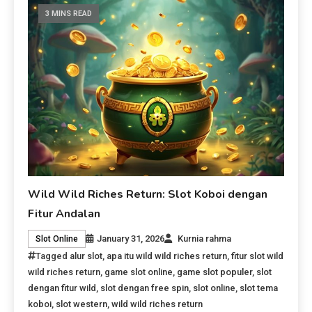
3 MINS READ
Wild Wild Riches Return: Slot Koboi dengan
Fitur Andalan
January 31, 2026
Kurnia rahma
Slot Online
Tagged
alur slot
,
apa itu wild wild riches return
,
fitur slot wild
wild riches return
,
game slot online
,
game slot populer
,
slot
dengan fitur wild
,
slot dengan free spin
,
slot online
,
slot tema
koboi
,
slot western
,
wild wild riches return