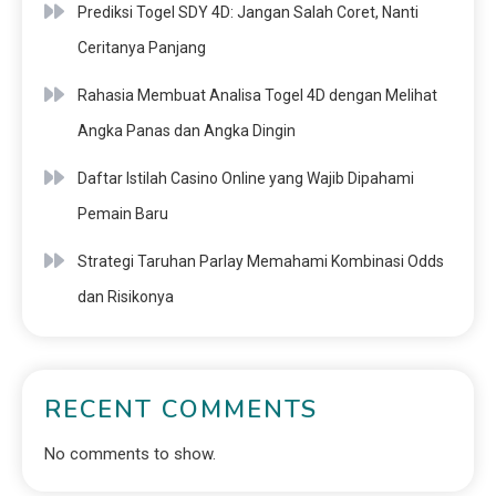
Prediksi Togel SDY 4D: Jangan Salah Coret, Nanti
Ceritanya Panjang
Rahasia Membuat Analisa Togel 4D dengan Melihat
Angka Panas dan Angka Dingin
Daftar Istilah Casino Online yang Wajib Dipahami
Pemain Baru
Strategi Taruhan Parlay Memahami Kombinasi Odds
dan Risikonya
RECENT COMMENTS
No comments to show.