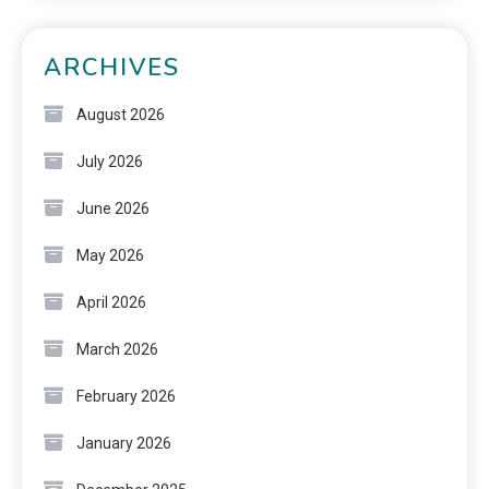
ARCHIVES
August 2026
July 2026
June 2026
May 2026
April 2026
March 2026
February 2026
January 2026