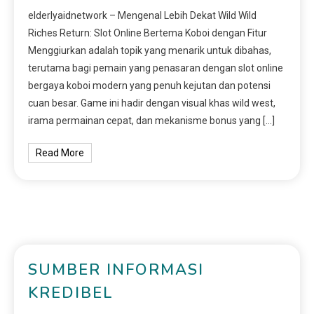
elderlyaidnetwork – Mengenal Lebih Dekat Wild Wild
Riches Return: Slot Online Bertema Koboi dengan Fitur
Menggiurkan adalah topik yang menarik untuk dibahas,
terutama bagi pemain yang penasaran dengan slot online
bergaya koboi modern yang penuh kejutan dan potensi
cuan besar. Game ini hadir dengan visual khas wild west,
irama permainan cepat, dan mekanisme bonus yang […]
Read More
SUMBER INFORMASI
KREDIBEL