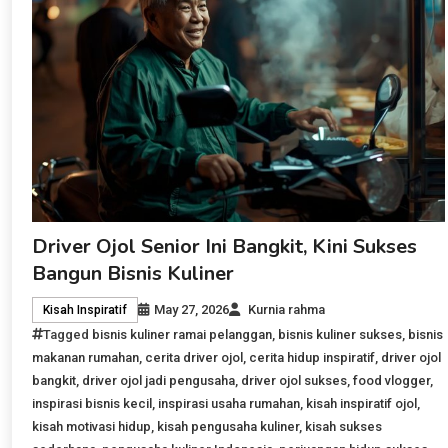
Driver Ojol Senior Ini Bangkit, Kini Sukses
Bangun Bisnis Kuliner
May 27, 2026
Kurnia rahma
Kisah Inspiratif
Tagged
bisnis kuliner ramai pelanggan
,
bisnis kuliner sukses
,
bisnis
makanan rumahan
,
cerita driver ojol
,
cerita hidup inspiratif
,
driver ojol
bangkit
,
driver ojol jadi pengusaha
,
driver ojol sukses
,
food vlogger
,
inspirasi bisnis kecil
,
inspirasi usaha rumahan
,
kisah inspiratif ojol
,
kisah motivasi hidup
,
kisah pengusaha kuliner
,
kisah sukses