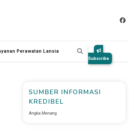
ayanan Perawatan Lansia
Subscribe
SUMBER INFORMASI
KREDIBEL
Angka Menang