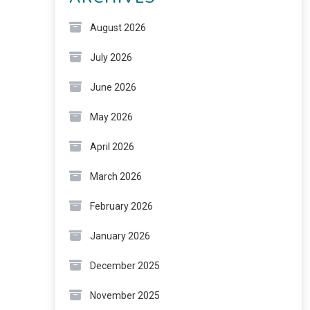
August 2026
July 2026
June 2026
May 2026
April 2026
March 2026
February 2026
January 2026
December 2025
November 2025