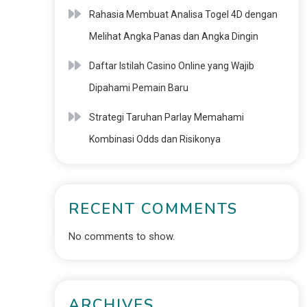
Rahasia Membuat Analisa Togel 4D dengan
Melihat Angka Panas dan Angka Dingin
Daftar Istilah Casino Online yang Wajib
Dipahami Pemain Baru
Strategi Taruhan Parlay Memahami
Kombinasi Odds dan Risikonya
RECENT COMMENTS
No comments to show.
ARCHIVES