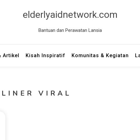
elderlyaidnetwork.com
Bantuan dan Perawatan Lansia
 Artikel
Kisah Inspiratif
Komunitas & Kegiatan
L
LINER VIRAL