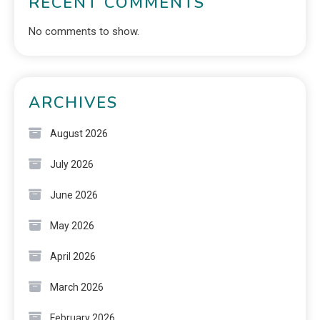
RECENT COMMENTS
No comments to show.
ARCHIVES
August 2026
July 2026
June 2026
May 2026
April 2026
March 2026
February 2026