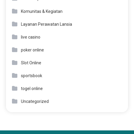
Komunitas & Kegiatan
Layanan Perawatan Lansia
live casino
poker online
Slot Online
sportsbook
togel online
Uncategorized