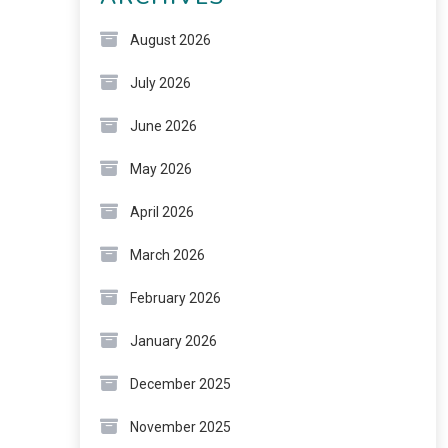
August 2026
July 2026
June 2026
May 2026
April 2026
March 2026
February 2026
January 2026
December 2025
November 2025