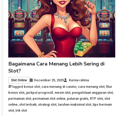
Bagaimana Cara Menang Lebih Sering di
Slot?
December 25, 2025
Kurnia rahma
Slot Online
Tagged
bonus slot
,
cara menang di casino
,
cara menang slot
,
fitur
bonus slot
,
jackpot progresif
,
mesin slot
,
pengelolaan anggaran slot
,
permainan slot
,
permainan slot online
,
putaran gratis
,
RTP slot
,
slot
online
,
slot terbaik
,
strategi slot
,
taruhan maksimal slot
,
tips bermain
slot
,
trik slot