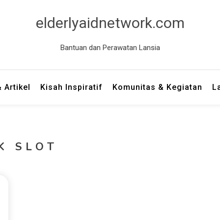
elderlyaidnetwork.com
Bantuan dan Perawatan Lansia
 Artikel
Kisah Inspiratif
Komunitas & Kegiatan
L
K SLOT