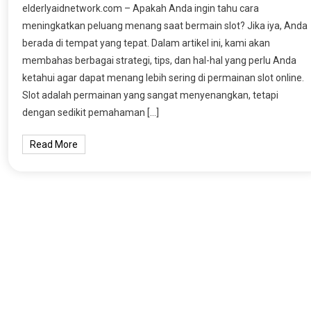
elderlyaidnetwork.com – Apakah Anda ingin tahu cara
meningkatkan peluang menang saat bermain slot? Jika iya, Anda
berada di tempat yang tepat. Dalam artikel ini, kami akan
membahas berbagai strategi, tips, dan hal-hal yang perlu Anda
ketahui agar dapat menang lebih sering di permainan slot online.
Slot adalah permainan yang sangat menyenangkan, tetapi
dengan sedikit pemahaman […]
Read More