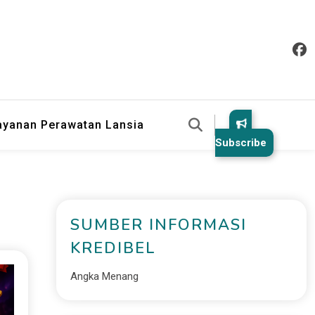
ayanan Perawatan Lansia
Subscribe
SUMBER INFORMASI
KREDIBEL
Angka Menang