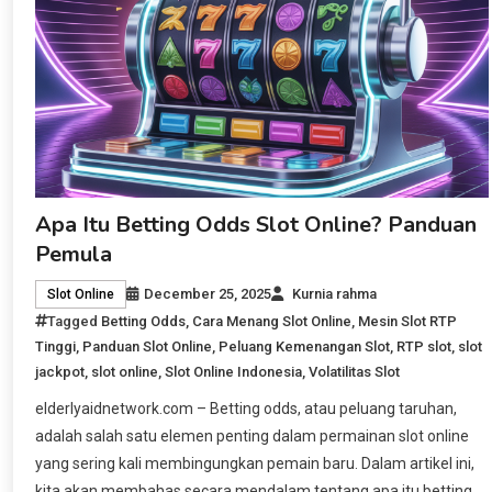
Apa Itu Betting Odds Slot Online? Panduan
Pemula
December 25, 2025
Kurnia rahma
Slot Online
Tagged
Betting Odds
,
Cara Menang Slot Online
,
Mesin Slot RTP
Tinggi
,
Panduan Slot Online
,
Peluang Kemenangan Slot
,
RTP slot
,
slot
jackpot
,
slot online
,
Slot Online Indonesia
,
Volatilitas Slot
elderlyaidnetwork.com – Betting odds, atau peluang taruhan,
adalah salah satu elemen penting dalam permainan slot online
yang sering kali membingungkan pemain baru. Dalam artikel ini,
kita akan membahas secara mendalam tentang apa itu betting