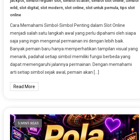
jackpot
,
simbol reguler slot
,
simbol scatter
,
simbol slot online
,
Simbol
wild
,
slot digital
,
slot modern
,
slot online
,
slot untuk pemula
,
tips slot
online
Cara Memahami Simbol-Simbol Penting dalam Slot Online
menjadi salah satu langkah awal yang perlu dipahami oleh siapa
saja yang ingin mengenal permainan ini dengan lebih baik.
Banyak pemain baru hanya memperhatikan tampilan visual yang
menarik, padahal setiap simbol memiliki fungsi berbeda yang
dapat memengaruhi jalannya permainan. Dengan memahami
arti setiap simbol sejak awal, pemain akan […]
Read More
5 MINS READ