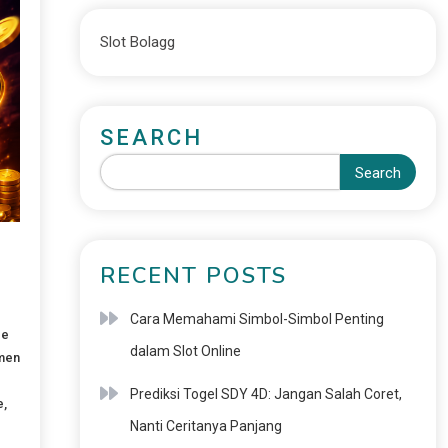
Slot Bolagg
SEARCH
Search
RECENT POSTS
Cara Memahami Simbol-Simbol Penting
ee
dalam Slot Online
men
Prediksi Togel SDY 4D: Jangan Salah Coret,
e
,
Nanti Ceritanya Panjang