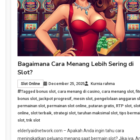
Bagaimana Cara Menang Lebih Sering di
Slot?
December 25, 2025
Kurnia rahma
Slot Online
Tagged
bonus slot
,
cara menang di casino
,
cara menang slot
,
fit
bonus slot
,
jackpot progresif
,
mesin slot
,
pengelolaan anggaran sl
permainan slot
,
permainan slot online
,
putaran gratis
,
RTP slot
,
slo
online
,
slot terbaik
,
strategi slot
,
taruhan maksimal slot
,
tips berma
slot
,
trik slot
elderlyaidnetwork.com – Apakah Anda ingin tahu cara
meningkatkan peluang menang saat bermain slot? Jika iya, A