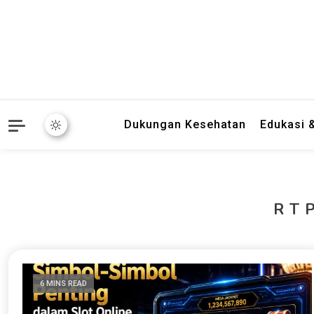
Dukungan Kesehatan
Edukasi &
RT
6 MINS READ