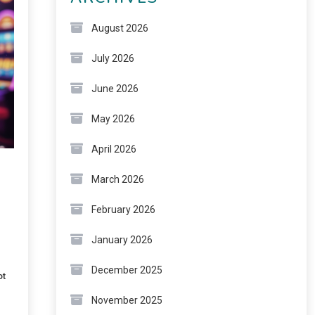
August 2026
July 2026
June 2026
May 2026
April 2026
March 2026
February 2026
January 2026
December 2025
ot
November 2025