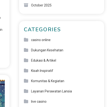
October 2025
p
CATEGORIES
in
casino online
Dukungan Kesehatan
Edukasi & Artikel
Kisah Inspiratif
Komunitas & Kegiatan
Layanan Perawatan Lansia
live casino