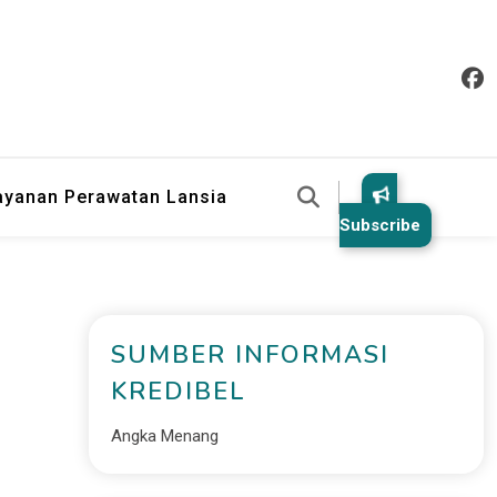
ayanan Perawatan Lansia
Subscribe
SUMBER INFORMASI
KREDIBEL
Angka Menang