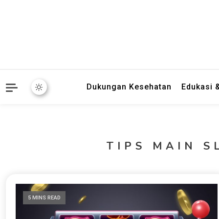
Dukungan Kesehatan
Edukasi &
TIPS MAIN S
5 MINS READ