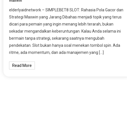
maxwin
elderlyaidnetwork – SIMPLEBET8 SLOT: Rahasia Pola Gacor dan
Strategi Maxwin yang Jarang Dibahas menjadi topik yang terus
dicari para pemain yang ingin menang lebih terarah, bukan
sekadar mengandalkan keberuntungan. Kalau Anda selama ini
bermain tanpa strategi, sekarang saatnya mengubah
pendekatan. Slot bukan hanya soal menekan tombol spin. Ada
ritme, ada momentum, dan ada manajemen yang […]
Read More