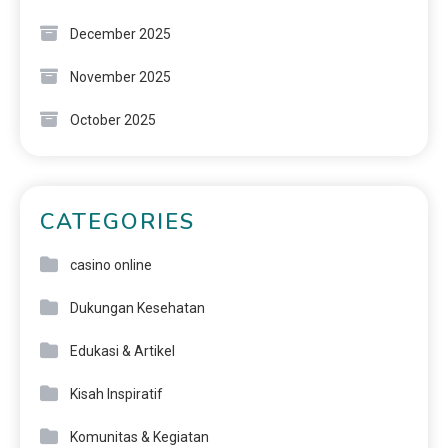
December 2025
November 2025
October 2025
CATEGORIES
casino online
Dukungan Kesehatan
Edukasi & Artikel
Kisah Inspiratif
Komunitas & Kegiatan