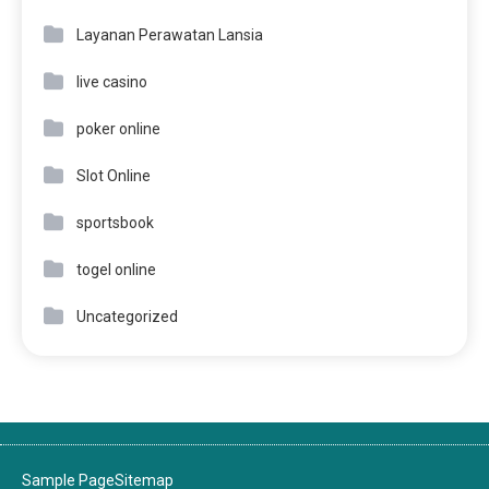
Layanan Perawatan Lansia
live casino
poker online
Slot Online
sportsbook
togel online
Uncategorized
Sample Page
Sitemap