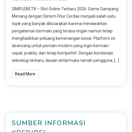
SIMPLEBET8 – Slot Online Terbaru 2026: Game Gampang
Menang dengan Sistem Fitur Cerdas menjadi salah satu
topik yang banyak dibicarakan karena menawarkan
pengalaman bermain yang terasa ringan namun tetap
menghadirkan peluang kemenangan besar. Platform ini
dirancang untuk pemain modern yang ingin bermain
cepat, praktis, dan tetap kompetitif. Dengan kombinasi
teknologi terbaru, desain antarmuka ramah pengguna, […]
Read More
SUMBER INFORMASI