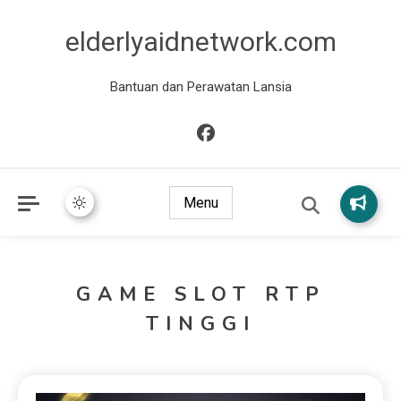
elderlyaidnetwork.com
Bantuan dan Perawatan Lansia
Menu
GAME SLOT RTP
TINGGI