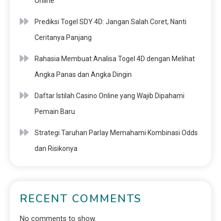
Online
Prediksi Togel SDY 4D: Jangan Salah Coret, Nanti
Ceritanya Panjang
Rahasia Membuat Analisa Togel 4D dengan Melihat
Angka Panas dan Angka Dingin
Daftar Istilah Casino Online yang Wajib Dipahami
Pemain Baru
Strategi Taruhan Parlay Memahami Kombinasi Odds
dan Risikonya
RECENT COMMENTS
No comments to show.