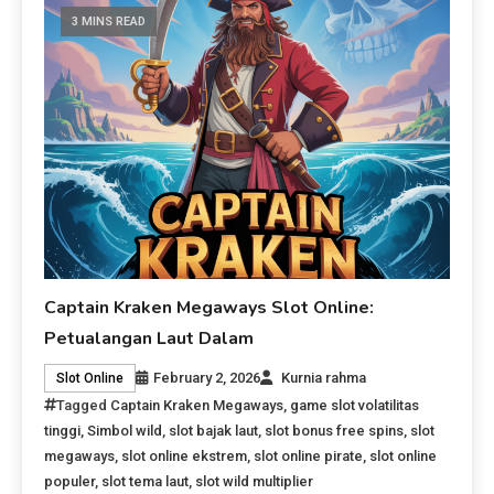
3 MINS READ
Captain Kraken Megaways Slot Online:
Petualangan Laut Dalam
February 2, 2026
Kurnia rahma
Slot Online
Tagged
Captain Kraken Megaways
,
game slot volatilitas
tinggi
,
Simbol wild
,
slot bajak laut
,
slot bonus free spins
,
slot
megaways
,
slot online ekstrem
,
slot online pirate
,
slot online
populer
,
slot tema laut
,
slot wild multiplier