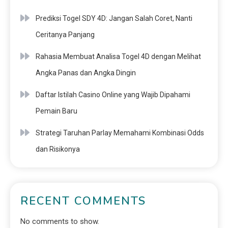
Prediksi Togel SDY 4D: Jangan Salah Coret, Nanti
Ceritanya Panjang
Rahasia Membuat Analisa Togel 4D dengan Melihat
Angka Panas dan Angka Dingin
Daftar Istilah Casino Online yang Wajib Dipahami
Pemain Baru
Strategi Taruhan Parlay Memahami Kombinasi Odds
dan Risikonya
RECENT COMMENTS
No comments to show.