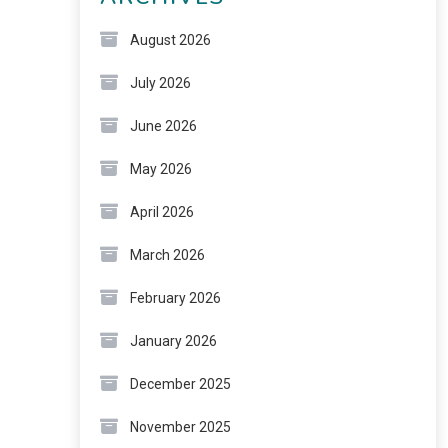
August 2026
July 2026
June 2026
May 2026
April 2026
March 2026
February 2026
January 2026
December 2025
November 2025