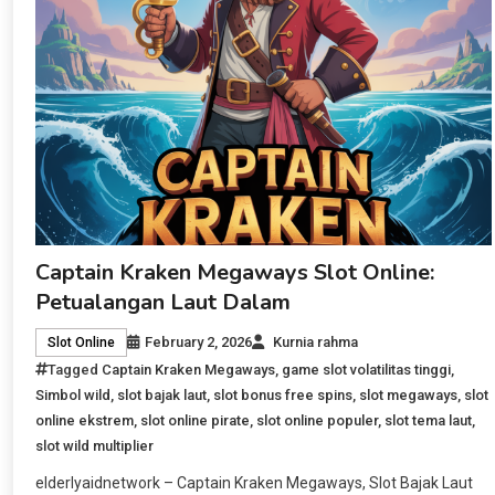
Captain Kraken Megaways Slot Online:
Petualangan Laut Dalam
February 2, 2026
Kurnia rahma
Slot Online
Tagged
Captain Kraken Megaways
,
game slot volatilitas tinggi
,
Simbol wild
,
slot bajak laut
,
slot bonus free spins
,
slot megaways
,
slot
online ekstrem
,
slot online pirate
,
slot online populer
,
slot tema laut
,
slot wild multiplier
elderlyaidnetwork – Captain Kraken Megaways, Slot Bajak Laut