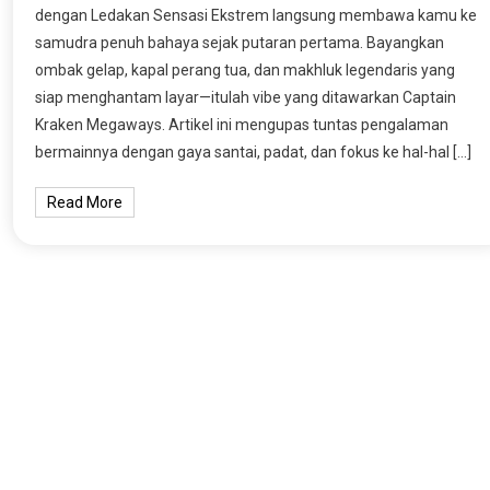
dengan Ledakan Sensasi Ekstrem langsung membawa kamu ke
samudra penuh bahaya sejak putaran pertama. Bayangkan
ombak gelap, kapal perang tua, dan makhluk legendaris yang
siap menghantam layar—itulah vibe yang ditawarkan Captain
Kraken Megaways. Artikel ini mengupas tuntas pengalaman
bermainnya dengan gaya santai, padat, dan fokus ke hal-hal […]
Read More