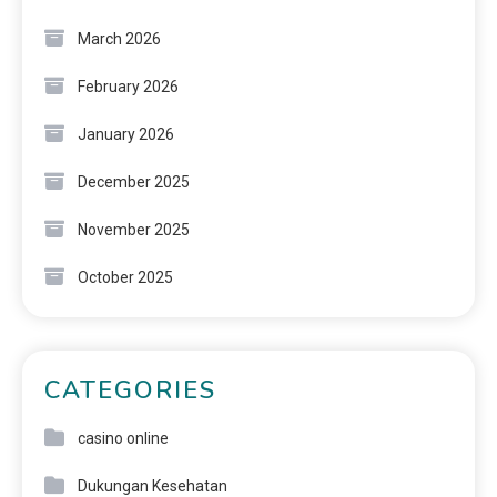
March 2026
February 2026
January 2026
December 2025
November 2025
October 2025
CATEGORIES
casino online
Dukungan Kesehatan