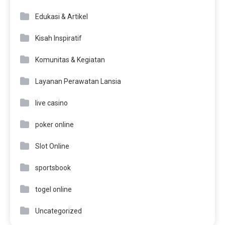
Edukasi & Artikel
Kisah Inspiratif
Komunitas & Kegiatan
Layanan Perawatan Lansia
live casino
poker online
Slot Online
sportsbook
togel online
Uncategorized