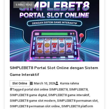
6 MINS READ
SIMPLEBET8 Portal Slot Online dengan Sistem
Game Interaktif
March 10, 2026
Kurnia rahma
Slot Online
Tagged
portal slot online SIMPLEBET8
,
SIMPLEBET8
,
SIMPLEBET8 game digital
,
SIMPLEBET8 game interaktif
,
SIMPLEBET8 game slot modern
,
SIMPLEBET8 permainan slot
,
SIMPLEBET8 permainan slot online
,
SIMPLEBET8 platform