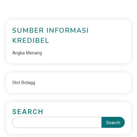
SUMBER INFORMASI
KREDIBEL
Angka Menang
Slot Bolagg
SEARCH
Search