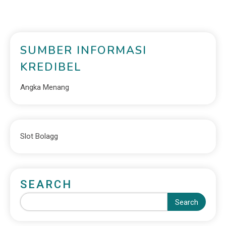
SUMBER INFORMASI
KREDIBEL
Angka Menang
Slot Bolagg
SEARCH
Search