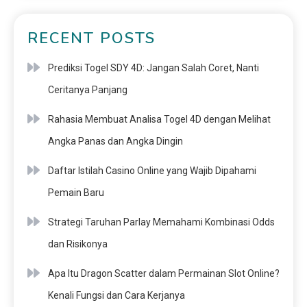
RECENT POSTS
Prediksi Togel SDY 4D: Jangan Salah Coret, Nanti
Ceritanya Panjang
Rahasia Membuat Analisa Togel 4D dengan Melihat
Angka Panas dan Angka Dingin
Daftar Istilah Casino Online yang Wajib Dipahami
Pemain Baru
Strategi Taruhan Parlay Memahami Kombinasi Odds
dan Risikonya
Apa Itu Dragon Scatter dalam Permainan Slot Online?
Kenali Fungsi dan Cara Kerjanya