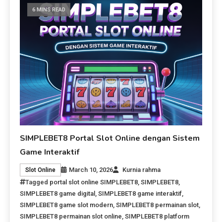
6 MINS READ
SIMPLEBET8 Portal Slot Online dengan Sistem
Game Interaktif
March 10, 2026
Kurnia rahma
Slot Online
Tagged
portal slot online SIMPLEBET8
,
SIMPLEBET8
,
SIMPLEBET8 game digital
,
SIMPLEBET8 game interaktif
,
SIMPLEBET8 game slot modern
,
SIMPLEBET8 permainan slot
,
SIMPLEBET8 permainan slot online
,
SIMPLEBET8 platform