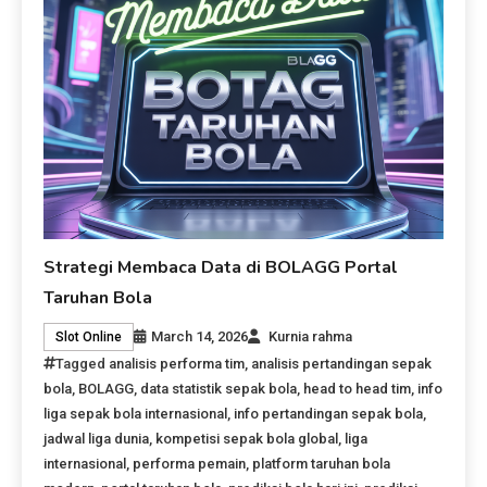
Strategi Membaca Data di BOLAGG Portal
Taruhan Bola
March 14, 2026
Kurnia rahma
Slot Online
Tagged
analisis performa tim
,
analisis pertandingan sepak
bola
,
BOLAGG
,
data statistik sepak bola
,
head to head tim
,
info
liga sepak bola internasional
,
info pertandingan sepak bola
,
jadwal liga dunia
,
kompetisi sepak bola global
,
liga
internasional
,
performa pemain
,
platform taruhan bola