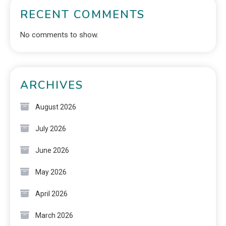
RECENT COMMENTS
No comments to show.
ARCHIVES
August 2026
July 2026
June 2026
May 2026
April 2026
March 2026