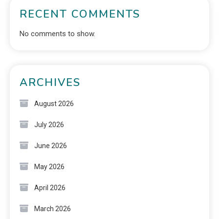
RECENT COMMENTS
No comments to show.
ARCHIVES
August 2026
July 2026
June 2026
May 2026
April 2026
March 2026