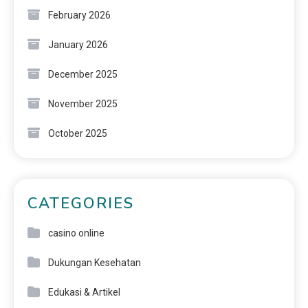
February 2026
January 2026
December 2025
November 2025
October 2025
CATEGORIES
casino online
Dukungan Kesehatan
Edukasi & Artikel