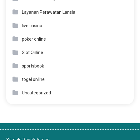
Layanan Perawatan Lansia
live casino
poker online
Slot Online
sportsbook
togel online
Uncategorized
Sample Page
Sitemap