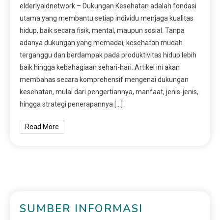
elderlyaidnetwork – Dukungan Kesehatan adalah fondasi
utama yang membantu setiap individu menjaga kualitas
hidup, baik secara fisik, mental, maupun sosial. Tanpa
adanya dukungan yang memadai, kesehatan mudah
terganggu dan berdampak pada produktivitas hidup lebih
baik hingga kebahagiaan sehari-hari. Artikel ini akan
membahas secara komprehensif mengenai dukungan
kesehatan, mulai dari pengertiannya, manfaat, jenis-jenis,
hingga strategi penerapannya […]
Read More
SUMBER INFORMASI