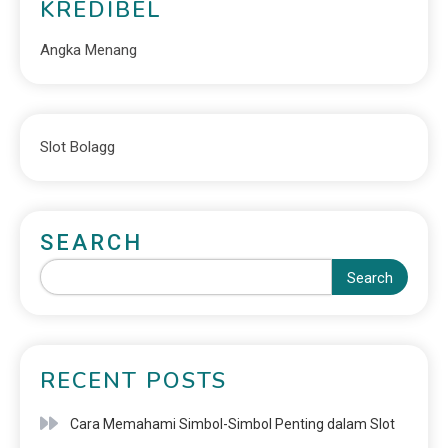
KREDIBEL
Angka Menang
Slot Bolagg
SEARCH
Search
RECENT POSTS
Cara Memahami Simbol-Simbol Penting dalam Slot