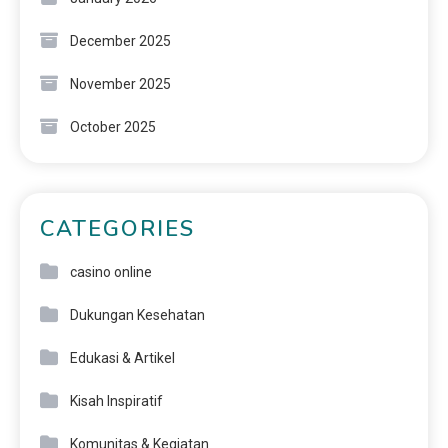
December 2025
November 2025
October 2025
CATEGORIES
casino online
Dukungan Kesehatan
Edukasi & Artikel
Kisah Inspiratif
Komunitas & Kegiatan