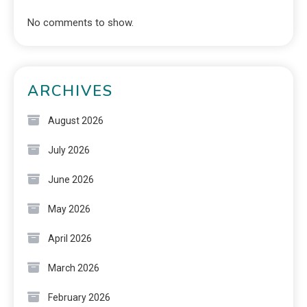
No comments to show.
ARCHIVES
August 2026
July 2026
June 2026
May 2026
April 2026
March 2026
February 2026