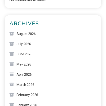
ARCHIVES
August 2026
July 2026
June 2026
May 2026
April 2026
March 2026
February 2026
January 2026