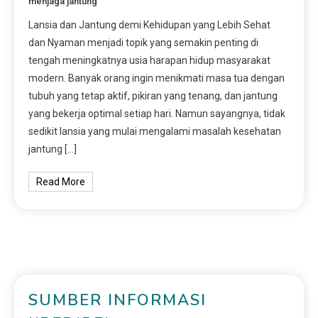
menjaga jantung
Lansia dan Jantung demi Kehidupan yang Lebih Sehat
dan Nyaman menjadi topik yang semakin penting di
tengah meningkatnya usia harapan hidup masyarakat
modern. Banyak orang ingin menikmati masa tua dengan
tubuh yang tetap aktif, pikiran yang tenang, dan jantung
yang bekerja optimal setiap hari. Namun sayangnya, tidak
sedikit lansia yang mulai mengalami masalah kesehatan
jantung […]
Read More
SUMBER INFORMASI