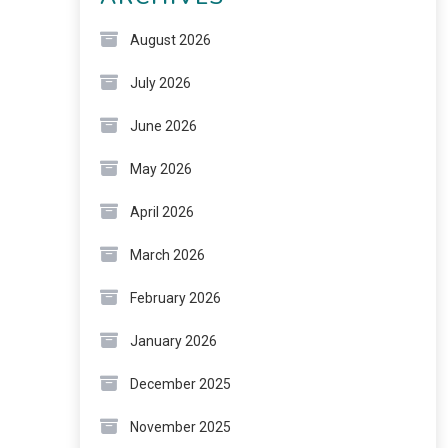
August 2026
July 2026
June 2026
May 2026
April 2026
March 2026
February 2026
January 2026
December 2025
November 2025