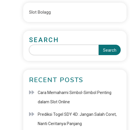
Slot Bolagg
SEARCH
Search
RECENT POSTS
Cara Memahami Simbol-Simbol Penting
dalam Slot Online
Prediksi Togel SDY 4D: Jangan Salah Coret,
Nanti Ceritanya Panjang