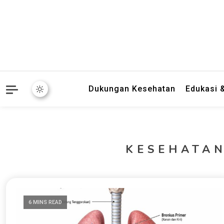
Dukungan Kesehatan
Edukasi &
KESEHATA
6 MINS READ