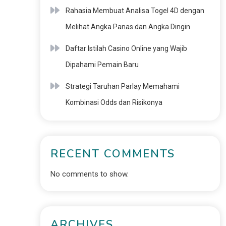
Rahasia Membuat Analisa Togel 4D dengan
Melihat Angka Panas dan Angka Dingin
Daftar Istilah Casino Online yang Wajib
Dipahami Pemain Baru
Strategi Taruhan Parlay Memahami
Kombinasi Odds dan Risikonya
RECENT COMMENTS
No comments to show.
ARCHIVES