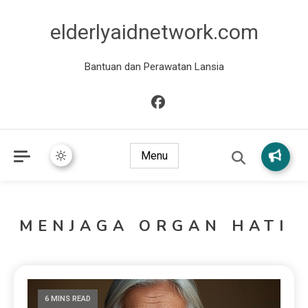
elderlyaidnetwork.com
Bantuan dan Perawatan Lansia
Menu
MENJAGA ORGAN HATI
6 MINS READ