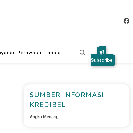
ayanan Perawatan Lansia
Subscribe
SUMBER INFORMASI
KREDIBEL
Angka Menang