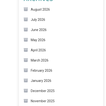
August 2026
July 2026
June 2026
May 2026
April 2026
March 2026
February 2026
January 2026
December 2025
November 2025