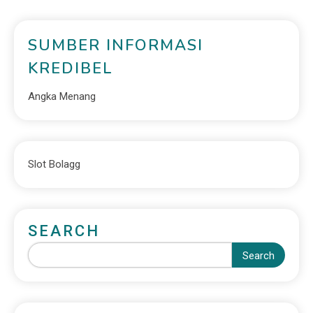
SUMBER INFORMASI
KREDIBEL
Angka Menang
Slot Bolagg
SEARCH
Search