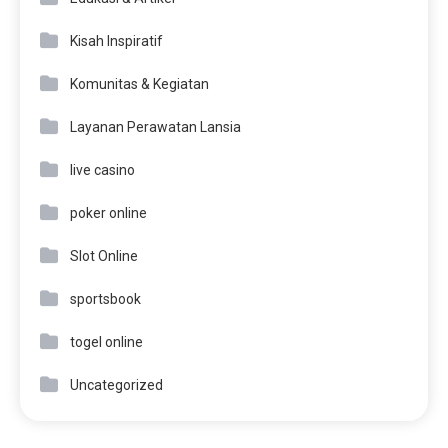
Kisah Inspiratif
Komunitas & Kegiatan
Layanan Perawatan Lansia
live casino
poker online
Slot Online
sportsbook
togel online
Uncategorized