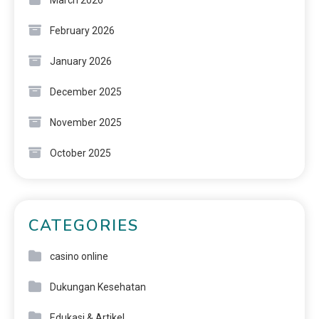
February 2026
January 2026
December 2025
November 2025
October 2025
CATEGORIES
casino online
Dukungan Kesehatan
Edukasi & Artikel