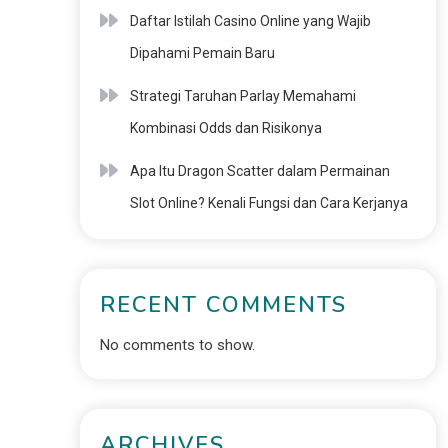
Daftar Istilah Casino Online yang Wajib
Dipahami Pemain Baru
Strategi Taruhan Parlay Memahami
Kombinasi Odds dan Risikonya
Apa Itu Dragon Scatter dalam Permainan
Slot Online? Kenali Fungsi dan Cara Kerjanya
RECENT COMMENTS
No comments to show.
ARCHIVES