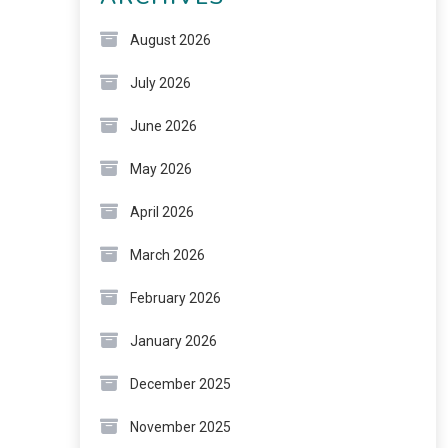
August 2026
July 2026
June 2026
May 2026
April 2026
March 2026
February 2026
January 2026
December 2025
November 2025