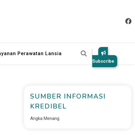
ayanan Perawatan Lansia
Subscribe
SUMBER INFORMASI
KREDIBEL
Angka Menang