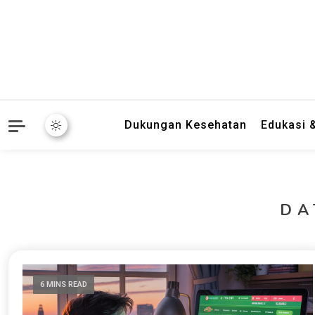
Dukungan Kesehatan
Edukasi &
DA
6 MINS READ