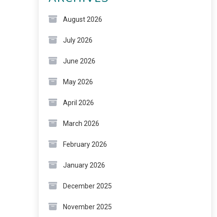
August 2026
July 2026
June 2026
May 2026
April 2026
March 2026
February 2026
January 2026
December 2025
November 2025