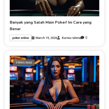
Banyak yang Salah Main Poker! Ini Cara yang
Benar
0
March 19, 2026
Kurnia rahma
poker online
5 MINS READ