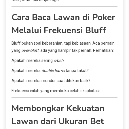
Cara Baca Lawan di Poker
Melalui Frekuensi Bluff
Bluff bukan soal keberanian, tapi kebiasaan. Ada pemain
yang
over-bluff
, ada yang hampir tak pernah. Perhatikan:
Apakah mereka sering
c-bet
?
Apakah mereka
double barrel
tanpa takut?
Apakah mereka mundur saat ditekan balik?
Frekuensi inilah yang membuka celah eksploitasi.
Membongkar Kekuatan
Lawan dari Ukuran Bet