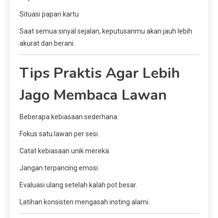
Situasi papan kartu
Saat semua sinyal sejalan, keputusanmu akan jauh lebih
akurat dan berani.
Tips Praktis Agar Lebih
Jago Membaca Lawan
Beberapa kebiasaan sederhana:
Fokus satu lawan per sesi.
Catat kebiasaan unik mereka.
Jangan terpancing emosi.
Evaluasi ulang setelah kalah pot besar.
Latihan konsisten mengasah insting alami.