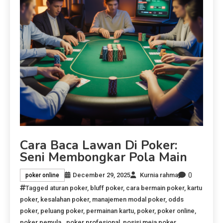
Cara Baca Lawan Di Poker:
Seni Membongkar Pola Main
0
December 29, 2025
Kurnia rahma
poker online
Tagged
aturan poker
,
bluff poker
,
cara bermain poker
,
kartu
poker
,
kesalahan poker
,
manajemen modal poker
,
odds
poker
,
peluang poker
,
permainan kartu
,
poker
,
poker online
,
poker pemula.
,
poker profesional
,
posisi meja poker
,