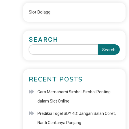
Slot Bolagg
SEARCH
Search
RECENT POSTS
Cara Memahami Simbol-Simbol Penting
dalam Slot Online
Prediksi Togel SDY 4D: Jangan Salah Coret,
Nanti Ceritanya Panjang