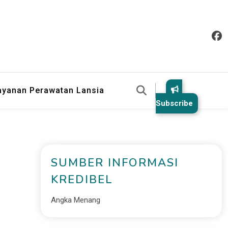
ayanan Perawatan Lansia
Subscribe
SUMBER INFORMASI
KREDIBEL
Angka Menang