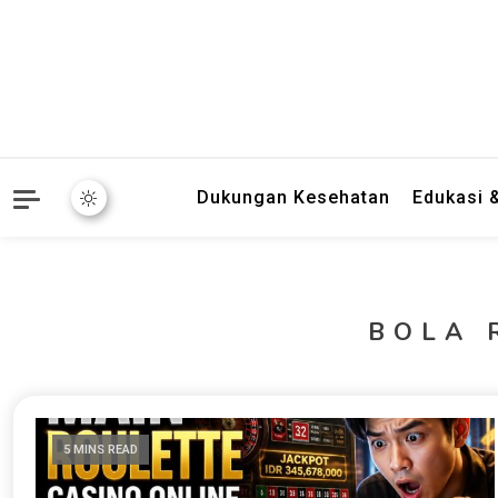
Dukungan Kesehatan
Edukasi &
BOLA 
5 MINS READ