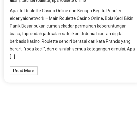
hitam
,
taruhan roulette
,
tips roulette online
Apa Itu Roulette Casino Online dan Kenapa Begitu Populer
elderlyaidnetwork – Main Roulette Casino Online, Bola Kecil Bikin
Panik Besar bukan cuma sekadar permainan keberuntungan
biasa, tapi sudah jadi salah satu ikon di dunia hiburan digital
berbasis kasino. Roulette sendiri berasal dari kata Prancis yang
berarti “roda kecil”, dan di sinilah semua ketegangan dimulai. Apa
[…]
Read More