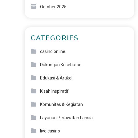
October 2025
CATEGORIES
casino online
Dukungan Kesehatan
Edukasi & Artikel
Kisah Inspiratif
Komunitas & Kegiatan
Layanan Perawatan Lansia
live casino